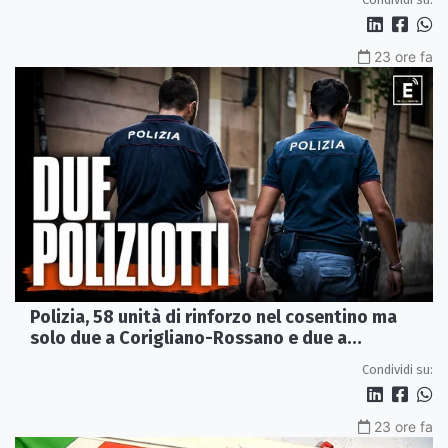
23 ore fa
Polizia, 58 unità di rinforzo nel cosentino ma
solo due a Corigliano-Rossano e due a
Castrovillari
Condividi su:
23 ore fa