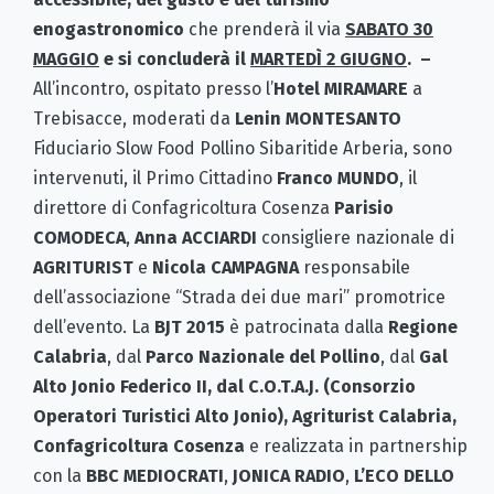
enogastronomico
che prenderà il via
SABATO 30
MAGGIO
e si concluderà il
MARTEDÌ 2 GIUGNO
. –
All’incontro, ospitato presso l’
Hotel MIRAMARE
a
Trebisacce, moderati da
Lenin MONTESANTO
Fiduciario Slow Food Pollino Sibaritide Arberia, sono
intervenuti, il Primo Cittadino
Franco MUNDO
, il
direttore di Confagricoltura Cosenza
Parisio
COMODECA
,
Anna ACCIARDI
consigliere nazionale di
AGRITURIST
e
Nicola
CAMPAGNA
responsabile
dell’associazione “Strada dei due mari” promotrice
dell’evento. La
BJT 2015
è patrocinata dalla
Regione
Calabria
, dal
Parco Nazionale del Pollino
, dal
Gal
Alto Jonio Federico II, dal C.O.T.A.J. (Consorzio
Operatori Turistici Alto Jonio), Agriturist Calabria,
Confagricoltura Cosenza
e realizzata in partnership
con la
BBC MEDIOCRATI
,
JONICA RADIO
,
L’ECO DELLO