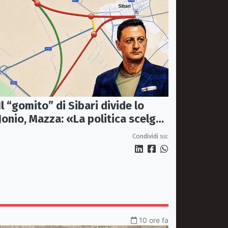
Il “gomito” di Sibari divide lo
Jonio, Mazza: «La politica scelga
la bretella di Thurio»
Condividi su:
10 ore fa