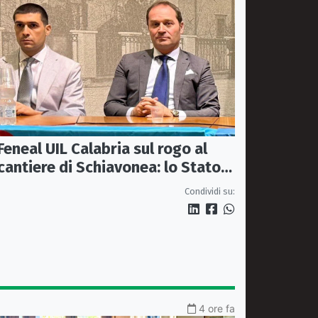
Feneal UIL Calabria sul rogo al
cantiere di Schiavonea: lo Stato
rafforzi i presìdi di legalità
Condividi su:
4 ore fa