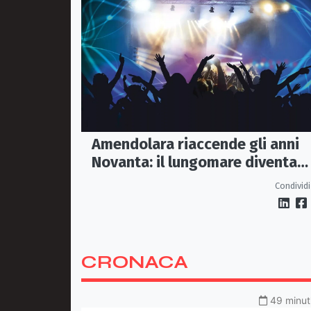
Amendolara riaccende gli anni
Novanta: il lungomare diventa
una discoteca a cielo aperto
Condividi
CRONACA
49 minuti