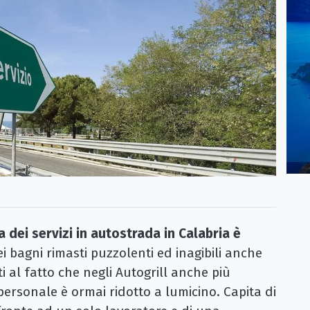
a dei servizi in autostrada in Calabria è
ei bagni rimasti puzzolenti ed inagibili anche
ti al fatto che negli Autogrill anche più
 personale è ormai ridotto a lumicino. Capita di