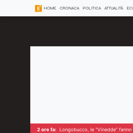
HOME
CRONACA
POLITICA
ATTUALITÀ
EC
2 ore fa:
Longobucco, le “Vinedde” fanno i