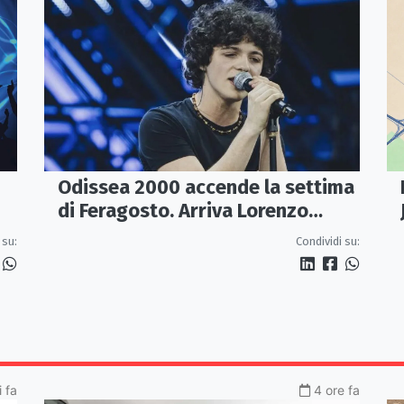
Odissea 2000 accende la settima
di Feragosto. Arriva Lorenzo
Salvetti
 su:
Condividi su:
 fa
4 ore fa