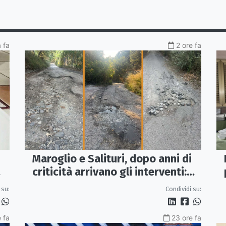
a fa
2 ore fa
Maroglio e Salituri, dopo anni di
criticità arrivano gli interventi:
lavori entro ottobre
 su:
Condividi su:
 fa
23 ore fa