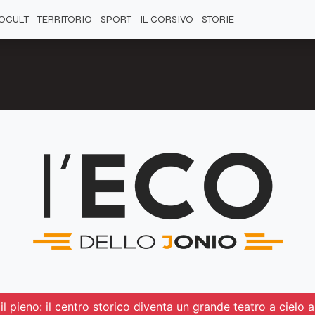
OCULT
TERRITORIO
SPORT
IL CORSIVO
STORIE
l pieno: il centro storico diventa un grande teatro a cielo 