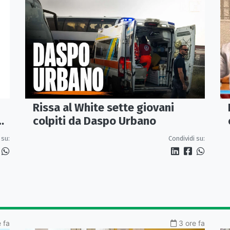
Rissa al White sette giovani
colpiti da Daspo Urbano
 su:
Condividi su:
 fa
3 ore fa