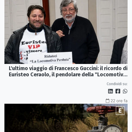
L'ultimo viaggio di Francesco Guccini: il ricordo di
Euristeo Ceraolo, il pendolare della "Locomotiva
Perduta"
Condividi su:
22 ore fa