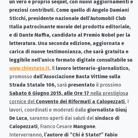
un vero e proprio sequel, con nuovi aggiornamenti e
preziosi contributi. Come quello di Angelo Damiani
Sticchi, presidente nazionale dell’Automobil Club
Italia patrocinante morale del prodotto editoriale,
e di Dante Maffia, candidato al Premio Nobel per la
letteratura. Una seconda edizione, aggiornata e
carica di nuove testimonianza, che sarà gratuita e
leggibile nell’unico formato digitale consultabile su
www.chiestato.it
.
Il
lavoro letterario-giornalistico,
promosso
dall’Associazione Basta Vittime sulla
Strada Statale 106,
sarà
presentato
il prossimo
Sabato 6 Giugno 2015, alle Ore 17
nella prestigiosa
cornice del
Convento dei Riformati a Calopezzati
.
I
lavori, coordinati e moderati dalla
giornalista Giusj
De Luca
, saranno aperti dai saluti del
sindaco di
Calopezzati
, Franco Cesare
Mangone
.
Interverranno,
l’autore di “Chi è Stato?” Fabio