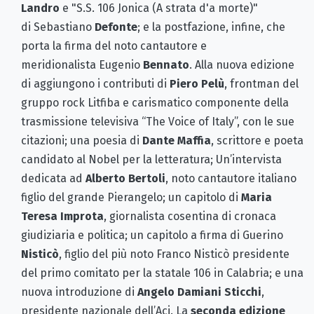
Landro
e "S.S. 106 Jonica (A strata d'a morte)"
di
Sebastiano
Defonte
; e la postfazione, infine, che
porta la firma del noto cantautore e
meridionalista
Eugenio
Bennato
. Alla nuova edizione
di aggiungono i contributi di
Piero Pelù
, frontman del
gruppo rock Litfiba e carismatico componente della
trasmissione televisiva “The Voice of Italy”, con le sue
citazioni; una poesia di
Dante Maffia
, scrittore e poeta
candidato al Nobel per la letteratura; Un’intervista
dedicata ad
Alberto
Bertoli
, noto cantautore italiano
figlio del grande Pierangelo; un capitolo di
Maria
Teresa Improta
, giornalista cosentina di cronaca
giudiziaria e politica; un capitolo a firma di Guerino
Nisticò
, figlio del più noto Franco Nisticò presidente
del primo comitato per la statale 106 in Calabria; e una
nuova introduzione di
Angelo Damiani Sticchi
,
presidente nazionale dell’Aci. La
seconda edizione