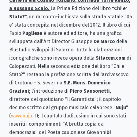
Caffè in via Cosimo Toscano, contrada Torre Renzo,
a Rossano Scalo.
La Prima Edizione del libro
"Chi e'
Stato?",
un racconto-inchiesta sulla strada Statale 106
e' stata concepita nel dicembre del 2012. Il libro di cui
Fabio
Pugliese
è autore ed editore, ha una grafica
sviluppata dall'Art Director Giuseppe
De Marco
della
Blustudio Sviluppi di Salerno. Tutte le elaborazioni
iconografiche sono invece opera della
Sitacem.com
di
Calopezzati. Nella seconda edizione del libro "Chi e'
Stato?" restano la prefazione scritta dall'arcivescovo
di Crotone - S. Severina
S.E.
Mons. Domenico
Graziani
; l'introduzione di
Piero Sansonetti
,
direttore del quotidiano "Il Garantista"; il capitolo
decimo scritto dal gruppo musicale calabrese "
Nuju
"
(
www.nuju.it
); il capitolo dodicesimo in cui sono stati
inseriti i componimenti "A brutta copia da
democrazia" del Poeta cauloniese
Giovanni
Di