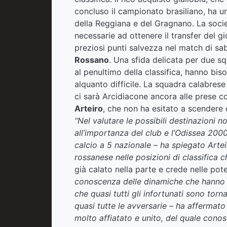
concluso il campionato brasiliano, ha un
della Reggiana e del Gragnano. La socie
necessarie ad ottenere il transfer del g
preziosi punti salvezza nel match di s
Rossano
. Una sfida delicata per due sq
al penultimo della classifica, hanno biso
alquanto difficile. La squadra calabrese
ci sarà Arcidiacone ancora alle prese co
Arteiro
, che non ha esitato a scendere 
“Nel valutare le possibili destinazioni 
all’importanza del club e l’Odissea 20
calcio a 5 nazionale – ha spiegato Artei
rossanese nelle posizioni di classifica 
già calato nella parte e crede nelle pot
conoscenza delle dinamiche che hanno p
che quasi tutti gli infortunati sono tor
quasi tutte le avversarie – ha affermato 
molto affiatato e unito, del quale cono