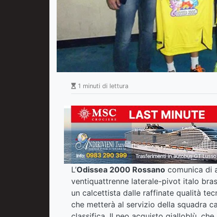
1 minuti di lettura
L’
Odissea 2000 Rossano
comunica di av
ventiquattrenne laterale-pivot italo bra
un calcettista dalle raffinate qualità te
che metterà al servizio della squadra c
classifica. Il neo acquisto gialloblù, ch