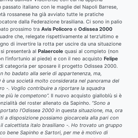
 passato italiano con le maglie del Napoli Barrese,
tà rossanese ha già avviato tutte le pratiche
iocatore dalla Federazione brasiliana. Ci sono in palio
abato prossimo tra
Avis Policoro
e
Odissea 2000
uadre che, relegate rispettivamente al terz’ultimo e
gno di invertire la rotta per uscire da una situazione
 si presenterà al
Palaercole
quasi al completo (non
n l’infortunio al piede) e con il neo acquisto
Felipe
di categoria per sposare il progetto Odissea 2000.
non ho badato alla serie di appartenenza, ma,
00 è una società molto considerata nel panorama del
ro -. Voglio contribuire a riportare la squadra
che più le competono”.
Il nuovo acquisto gialloblù si è
enzialità del roster allenato da Sapinho.
“Sono a
ortato l’Odissea 2000 in questa situazione, ma, ora
nati a disposizione possiamo giocarcela alla pari con
il calcettista italo brasiliano -. Ho trovato un gruppo
sco bene Sapinho e Sartori, per me è motivo di