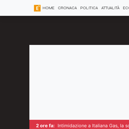
HOME
CRONACA
POLITICA
ATTUALITÀ
EC
2 ore fa:
Intimidazione a Italiana Gas, la 