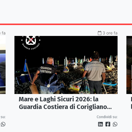
e fa
3 ore fa
Mare e Laghi Sicuri 2026: la
Guardia Costiera di Corigliano
controlla il litorale da Rocca
 su:
Condividi su:
Imperiale a Cariati.