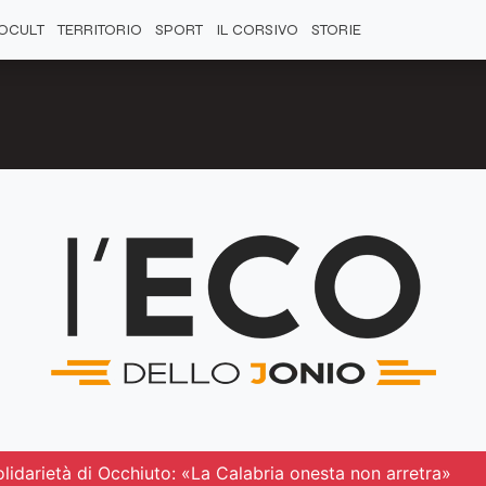
OCULT
TERRITORIO
SPORT
IL CORSIVO
STORIE
solidarietà di Occhiuto: «La Calabria onesta non arretra»