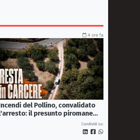
4 ore fa
Incendi del Pollino, convalidato
l'arresto: il presunto piromane
resta in carcere
Condividi su: