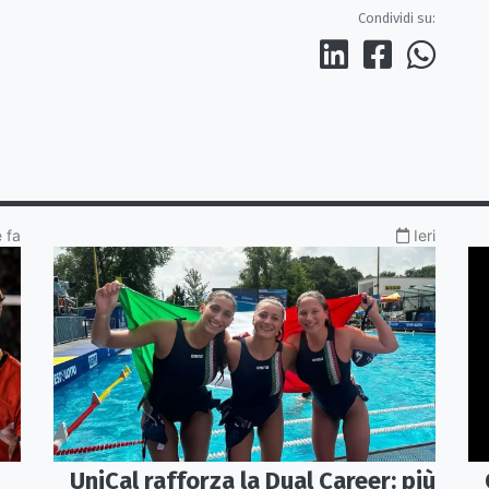
Condividi su:
 fa
Ieri
UniCal rafforza la Dual Career: più