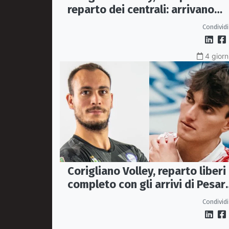
reparto dei centrali: arrivano
Pasquali e Napolitano,
Condividi
confermato Tanzi
4 giorn
Corigliano Volley, reparto liberi 
completo con gli arrivi di Pesar
e Graziani
Condividi