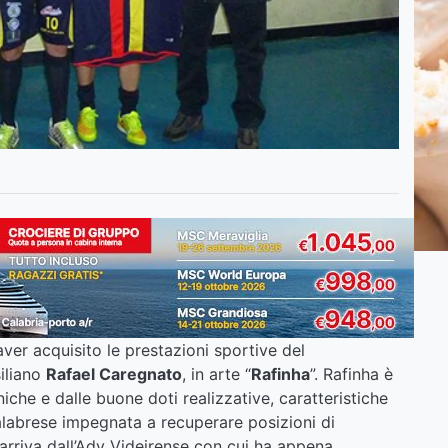
er acquisito le prestazioni sportive del
siliano
Rafael Caregnato
, in arte “
Rafinha
”. Rafinha è
cniche e dalle buone doti realizzative, caratteristiche
alabrese impegnata a recuperare posizioni di
e arriva dall’Adv Videirense con cui ha appena