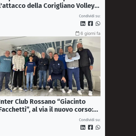
l'attacco della Corigliano Volley:
arriva l'opposto svedese Johan
Condividi su:
Gruvaeus
6 giorni fa
Inter Club Rossano “Giacinto
Facchetti”, al via il nuovo corso:
passione nerazzurra più viva che
Condividi su:
mai