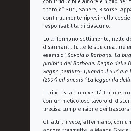
con irriducibile amore e piglio per 
“parole” Sud, Sapere, Risorse, App
continuamente ripresi nella cosci
responsabilità di ciascuno.
Lo affermano sottilmente, nelle d
disarmanti, tutte le sue creature e
esempio “
Savoia o Borbone. La bug
proibita dei Borbone. Regno delle Due
Regno perduto- Quando il Sud era l’
(2007) ed ancora “La leggenda della
I primi riscattano verità taciute c
con un meticoloso lavoro di discer
precisa comprensione dei trascorsi
Gli altri, invece, affermano, con u
ancora trasmette la Magna Grecia 