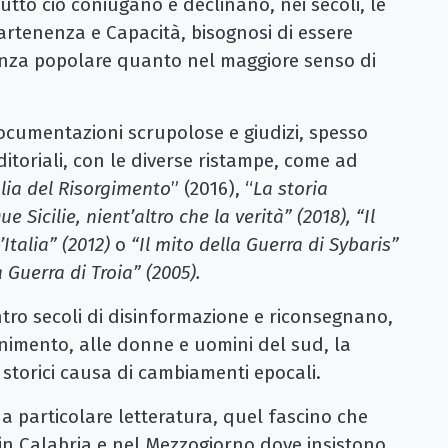
tutto ciò coniugano e declinano, nei secoli, le
artenenza e Capacità, bisognosi di essere
enza popolare quanto nel maggiore senso di
ocumentazioni scrupolose e giudizi, spesso
ditoriali, con le diverse ristampe, come ad
lia del Risorgimento
” (2016), “
La storia
 Sicilie, nient’altro che la verità” (2018), “Il
Italia” (2012)
o
“Il mito della Guerra di Sybaris”
 Guerra di Troia” (2005).
ontro secoli di disinformazione e riconsegnano,
nimento, alle donne e uomini del sud, la
 storici causa di cambiamenti epocali.
na particolare letteratura, quel fascino che
in Calabria e nel Mezzogiorno dove insistono