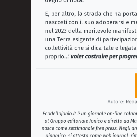
degno di nota.
E, per altro, la strada che ha port
nascosti con il suo adoperarsi e me
nel 2023 della meritevole manifes
una Terra esigente di partecipazi
collettività che si dica tale e lega
proprio…“
voler costruire per progr
Autore:
Redaz
Ecodellojonio.it è un giornale on-line cala
al Gruppo editoriale Jonico e diretto da Ma
nasce come settimanale free press. Negli ann
dinamico, si attesta come web journal, rim