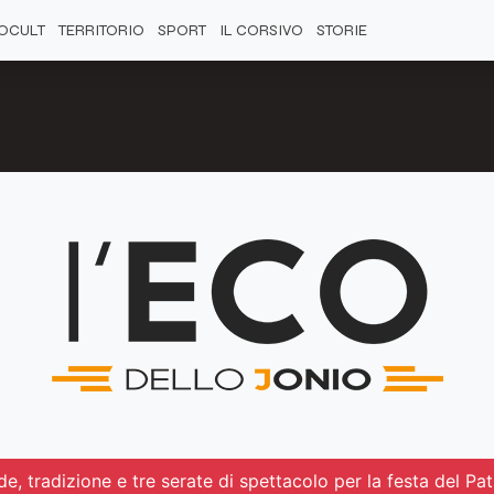
OCULT
TERRITORIO
SPORT
IL CORSIVO
STORIE
, tradizione e tre serate di spettacolo per la festa del Pa