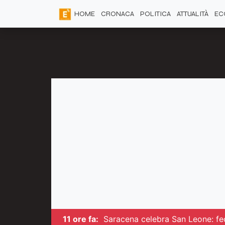
HOME
CRONACA
POLITICA
ATTUALITÀ
EC
11 ore fa:
Saracena celebra San Leone: fede