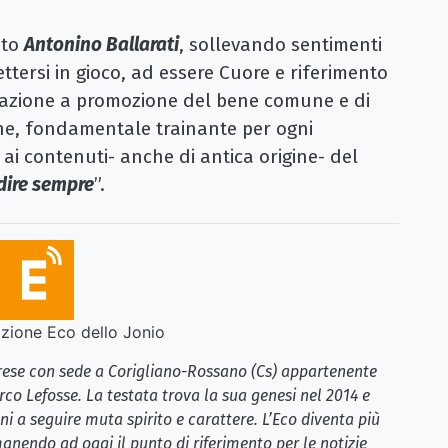
ato
Antonino Ballarati
, sollevando sentimenti
ttersi in gioco, ad essere Cuore e riferimento
tazione a promozione del bene comune e di
one, fondamentale trainante per ogni
ta ai contenuti- anche di antica origine- del
edire sempre
”.
ione Eco dello Jonio
brese con sede a Corigliano-Rossano (Cs) appartenente
rco Lefosse. La testata trova la sua genesi nel 2014 e
i a seguire muta spirito e carattere. L’Eco diventa più
anendo ad oggi il punto di riferimento per le notizie