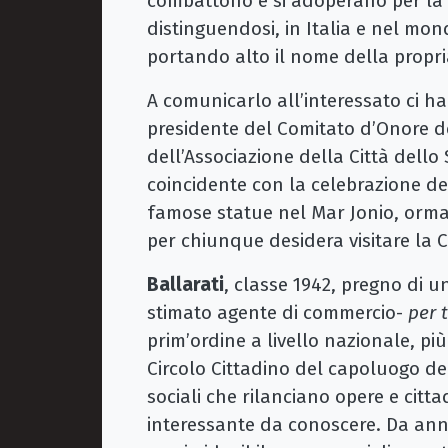
combattono e si adoperano per la c
distinguendosi, in Italia e nel mo
portando alto il nome della propri
A comunicarlo all’interessato ci ha
presidente del Comitato d’Onore de
dell’Associazione della Città dello
coincidente con la celebrazione de
famose statue nel Mar Jonio, orma
per chiunque desidera visitare la C
Ballarati
, classe 1942, pregno di u
stimato agente di commercio-
per 
prim’ordine a livello nazionale, pi
Circolo Cittadino del capoluogo del
sociali che rilanciano opere e citt
interessante da conoscere. Da anni