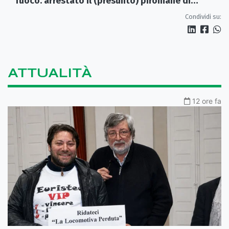
fuoco: arrestato il (presunto) piromane di
Morano
Condividi su:
ATTUALITÀ
12 ore fa