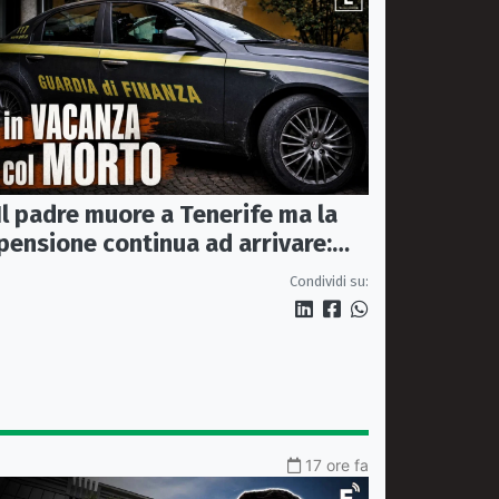
Il padre muore a Tenerife ma la
pensione continua ad arrivare:
indagati due coniugi
Condividi su:
17 ore fa