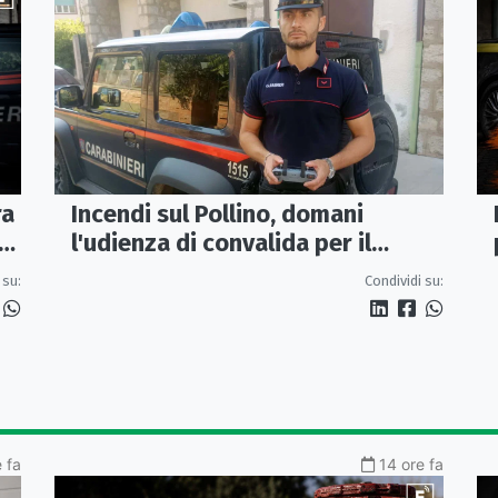
Incendi sul Pollino, domani
ra
l'udienza di convalida per il
presunto piromane: il PM ha
Condividi su:
 su:
chiesto la misura in carcere
 fa
14 ore fa