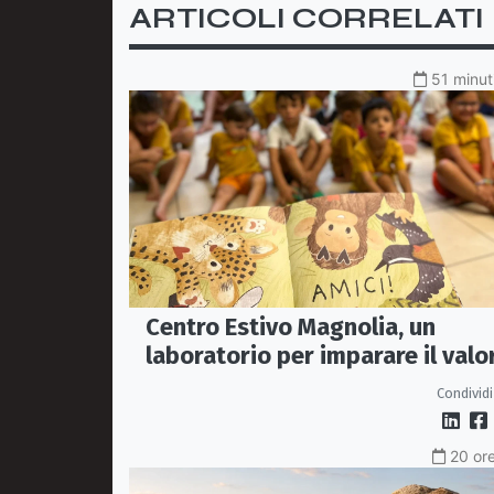
ARTICOLI CORRELATI
51 minuti
Centro Estivo Magnolia, un
laboratorio per imparare il valo
dell'inclusione attraverso lettu
Condividi
e gioco
20 ore