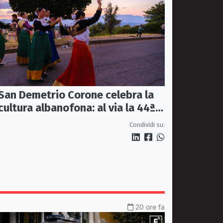
San Demetrio Corone celebra la
cultura albanofona: al via la 44ª
edizione del Festival della
Condividi su:
Canzone Arbëreshe
20 ore fa