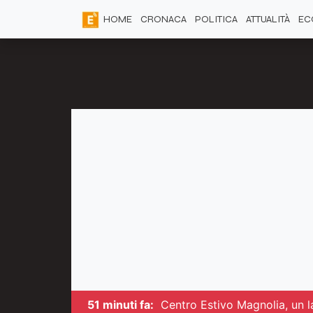
HOME
CRONACA
POLITICA
ATTUALITÀ
EC
51 minuti fa:
Centro Estivo Magnolia, un la