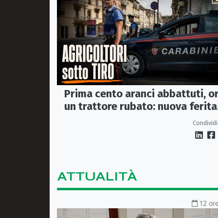
Prima cento aranci abbattuti, o
un trattore rubato: nuova ferita
all’agricoltura della Sibaritide
Condividi
ATTUALITÀ
12 ore