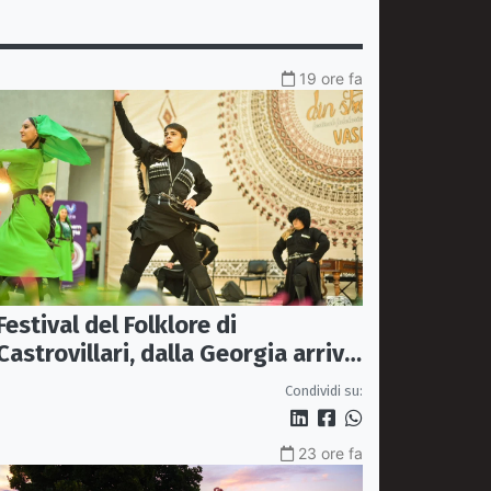
19 ore fa
Festival del Folklore di
Castrovillari, dalla Georgia arriva
l'Ensemble "Erisa"
Condividi su:
23 ore fa