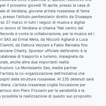
r il prossimo giovedì 10 aprile, presso la casa di
iale di Verdiana, giovane artista rossanese di fama
 presso l’istituto penitenziario diretto da Giuseppe
so 27 marzo in tutti i negozi di musica e digital
ovo lavoro di Verdiana si chiama “Nel centro del
 Records e conta la collaborazione, per la musica ed i
unori SAS ad Ermal Meta, da Niccolò Agliardi a Luca
Cianchi, da Debora Vezzani a Fabio Barnaba fino
 tanzane Chanty. Sponsor ufficiale dell’evento è la
 calabrese di trasporto e turismo, impegnata da
rale, anche altre due importanti realtà
ostruzioni. La Montesanto Sas, media partner
l'artista la co-organizzazione dell'iniziativa che
ospiti della struttura rossanese. AI 235 detenuti sarà
diana. L’artista rossanese coglie l’occasione per
parroco don Piero Frizzarin per la sensibilità e la
 possibile la realizzazione di questo suo proposito.