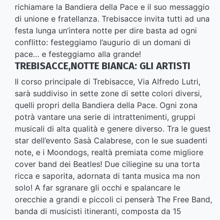
richiamare la Bandiera della Pace e il suo messaggio
di unione e fratellanza. Trebisacce invita tutti ad una
festa lunga un’intera notte per dire basta ad ogni
conflitto: festeggiamo l’augurio di un domani di
pace… e festeggiamo alla grande!
TREBISACCE,NOTTE BIANCA: GLI ARTISTI
Il corso principale di Trebisacce, Via Alfredo Lutri,
sarà suddiviso in sette zone di sette colori diversi,
quelli propri della Bandiera della Pace. Ogni zona
potrà vantare una serie di intrattenimenti, gruppi
musicali di alta qualità e genere diverso. Tra le guest
star dell’evento Sasà Calabrese, con le sue suadenti
note, e i Moondogs, realtà premiata come migliore
cover band dei Beatles! Due ciliegine su una torta
ricca e saporita, adornata di tanta musica ma non
solo! A far sgranare gli occhi e spalancare le
orecchie a grandi e piccoli ci penserà The Free Band,
banda di musicisti itineranti, composta da 15