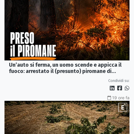
Un’auto si ferma, un uomo scende e appicca il
fuoco: arrestato il (presunto) piromane di
Morano
Condividi su:
19 ore fa