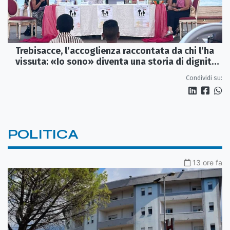
Trebisacce, l’accoglienza raccontata da chi l’ha
vissuta: «Io sono» diventa una storia di dignità
e futuro
Condividi su:
POLITICA
13 ore fa