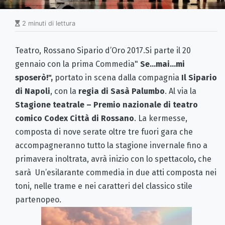
2 minuti di lettura
Teatro, Rossano Sipario d’Oro 2017.Si parte il 20
gennaio con la prima Commedia"
Se…mai…mi
sposerò!",
portato in scena dalla compagnia
Il Sipario
di Napoli
, con la
regia di Sasà Palumbo
. Al via la
Stagione teatrale – Premio nazionale di teatro
comico Codex Città di Rossano
. La kermesse,
composta di nove serate oltre tre fuori gara che
accompagneranno tutto la stagione invernale fino a
primavera inoltrata, avrà inizio con lo spettacolo
,
che
sarà Un’esilarante commedia in due atti composta nei
toni, nelle trame e nei caratteri del classico stile
partenopeo.