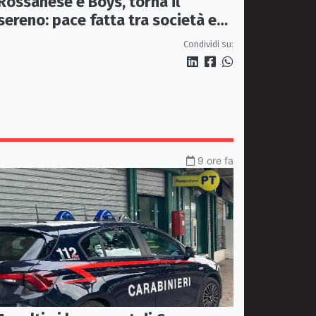
Rossanese e Boys, torna il
sereno: pace fatta tra società e
tifoseria organizzata
Condividi su:
9 ore fa