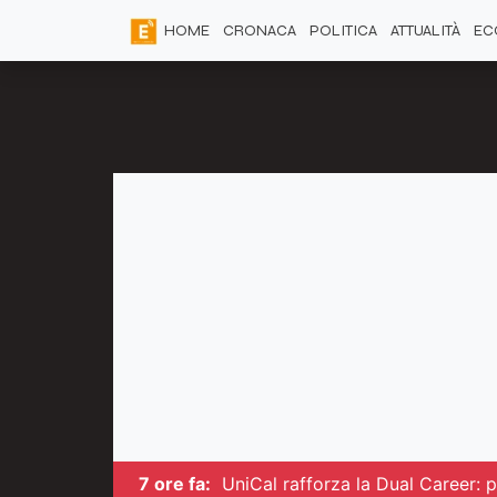
HOME
CRONACA
POLITICA
ATTUALITÀ
EC
7 ore fa:
UniCal rafforza la Dual Career: pi