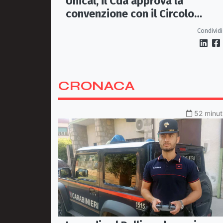
Unical, il Cda approva la
convenzione con il Circolo
Ricreativo
Condividi
CRONACA
52 minuti