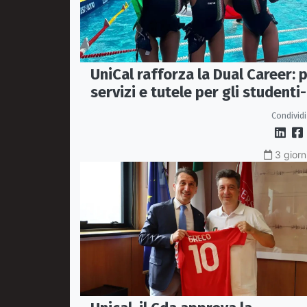
UniCal rafforza la Dual Career: p
servizi e tutele per gli studenti-
atleti
Condividi
3 giorn