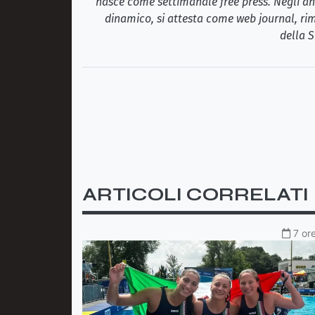
nasce come settimanale free press. Negli ann
dinamico, si attesta come web journal, rim
della S
ARTICOLI CORRELATI
7 or