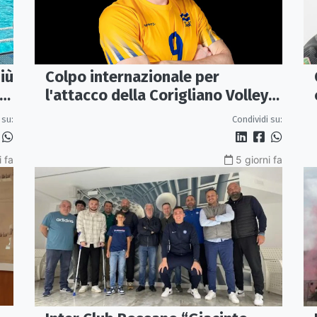
iù
Colpo internazionale per
l'attacco della Corigliano Volley:
arriva l'opposto svedese Johan
 su:
Condividi su:
Gruvaeus
i fa
5 giorni fa