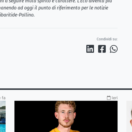
i a seguire muta spirito e carattere. L’Eco diventa più
anendo ad oggi il punto di riferimento per le notizie
ibaritide-Pollino.
Condividi su:
e fa
Ieri