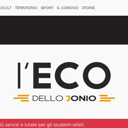
OCULT
TERRITORIO
SPORT
IL CORSIVO
STORIE
ù servizi e tutele per gli studenti-atleti