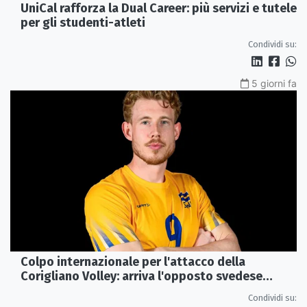
UniCal rafforza la Dual Career: più servizi e tutele
per gli studenti-atleti
Condividi su:
5 giorni fa
Colpo internazionale per l'attacco della
Corigliano Volley: arriva l'opposto svedese
Johan Gruvaeus
Condividi su: