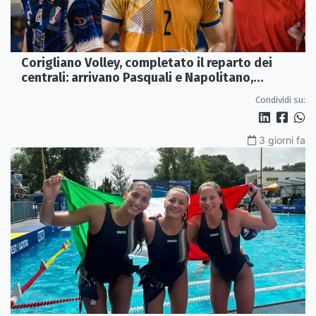
Corigliano Volley, completato il reparto dei
centrali: arrivano Pasquali e Napolitano,
confermato Tanzi
Condividi su:
3 giorni fa