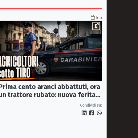
Ieri
Prima cento aranci abbattuti, ora
un trattore rubato: nuova ferita
all’agricoltura della Sibaritide
Condividi su: