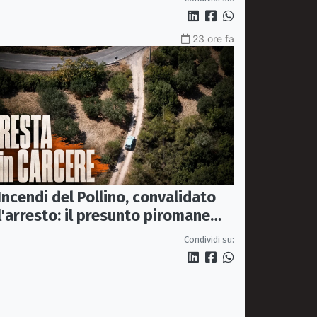
23 ore fa
Incendi del Pollino, convalidato
l'arresto: il presunto piromane
resta in carcere
Condividi su: