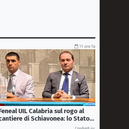
11 ore fa
Feneal UIL Calabria sul rogo al
cantiere di Schiavonea: lo Stato
rafforzi i presìdi di legalità
Condividi su: