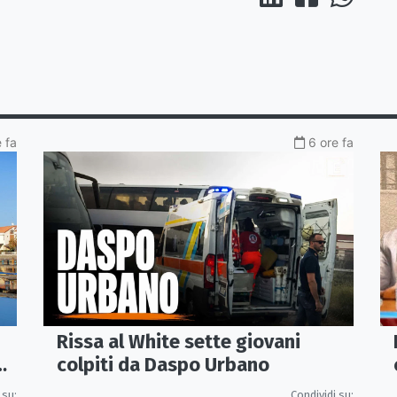
e fa
6 ore fa
Rissa al White sette giovani
colpiti da Daspo Urbano
 su:
Condividi su: