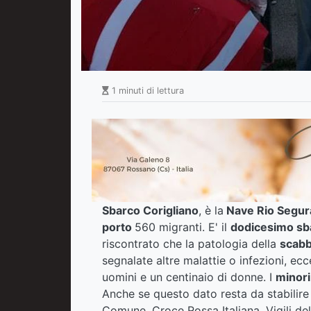
1 minuti di lettura
Sbarco Corigliano
, è la
Nave Rio Segur
porto
560 migranti. E' il
dodicesimo sb
riscontrato che la patologia della
scabb
segnalate altre malattie o infezioni, ec
uomini e un centinaio di donne. I
minor
Anche se questo dato resta da stabilire 
Comune, Croce Rossa Italiana, Vigili del