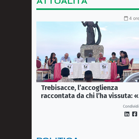
ATTUALITÀ
4 ore
Trebisacce, l’accoglienza
raccontata da chi l’ha vissuta: «
sono» diventa una storia di
Condividi
dignità e futuro