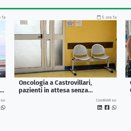
 fa
5 ore fa
Oncologia a Castrovillari,
Io
pazienti in attesa senza
climatizzazione: Rosa chiede una
 su:
Condividi su:
stanza interna e un intervento
strutturale