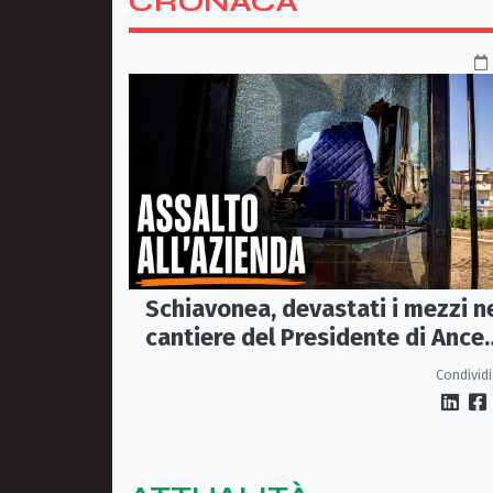
CRONACA
Schiavonea, devastati i mezzi n
cantiere del Presidente di Ance
Calabria Rugna. «Non ci
Condividi
fermeremo»