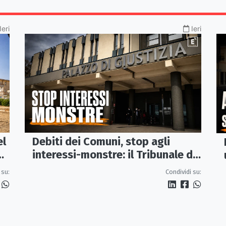
Ieri
Ieri
el
Debiti dei Comuni, stop agli
interessi-monstre: il Tribunale di
Castrovillari taglia il conto
 su:
Condividi su: