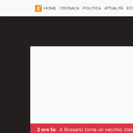
HOME
CRONACA
POLITICA
ATTUALITÀ
EC
2 ore fa:
A Rossano torna un vecchio class