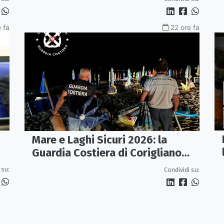
 fa
22 ore fa
Mare e Laghi Sicuri 2026: la
Guardia Costiera di Corigliano
controlla il litorale da Rocca
 su:
Condividi su:
Imperiale a Cariati.