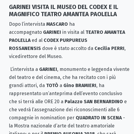
GARINEI VISITA IL MUSEO DEL CODEX E IL
MAGNIFICO TEATRO AMANTEA PAOLELLA
Dopo l’intervista
MASCARO
ha
accompagnato
GARINEI
in visita al
TEATRO AMANTEA
PAOLELLA
ed al
CODEX PURPUREUS
ROSSANENSIS
dove è stato accolto da
Cecilia PERRI
,
vicedirettore del Museo.
L’intervista a
GARINEI
, monumento e leggenda vivente
del teatro e del cinema, che ha recitato con i più
grandi attori, da
TOTÒ
a
Gino BRAMIERI
, ha
rappresentato un’anteprima dell’evento conclusivo
che si terrà alle ORE 20 a
Palazzo SAN
BERNARDINO
e
che vedrà l’assegnazione dei riconoscimenti alle 6
compagnie in nomination per
QUADRATO IN SCENA
-
la Mostra nazionale d’arte del teatro amatoriale
italiano; e per il
PREMIO AUSONIA 2018
che sarà