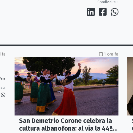
Condividi su:
 fa
1 ora fa
o
 su:
San Demetrio Corone celebra la
cultura albanofona: al via la 44ª