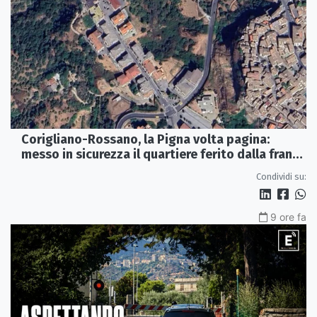
Corigliano-Rossano, la Pigna volta pagina:
messo in sicurezza il quartiere ferito dalla frana
del 2015
Condividi su:
9 ore fa