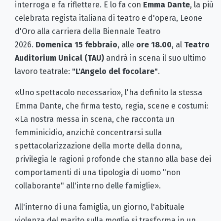
interroga e fa riflettere. E lo fa con
Emma Dante
, la più
celebrata regista italiana di teatro e d'opera, Leone
d'Oro alla carriera della Biennale Teatro
2026.
Domenica 15 febbraio
, alle
ore 18.00
, al
Teatro
Auditorium Unical (TAU)
andrà in scena il suo ultimo
lavoro teatrale:
"L'Angelo del focolare"
.
«Uno spettacolo necessario», l'ha definito la stessa
Emma Dante, che firma testo, regia, scene e costumi:
«La nostra messa in scena, che racconta un
femminicidio, anziché concentrarsi sulla
spettacolarizzazione della morte della donna,
privilegia le ragioni profonde che stanno alla base dei
comportamenti di una tipologia di uomo "non
collaborante" all'interno delle famiglie».
All'interno di una famiglia, un giorno, l'abituale
violenza del marito sulla moglie si trasforma in un