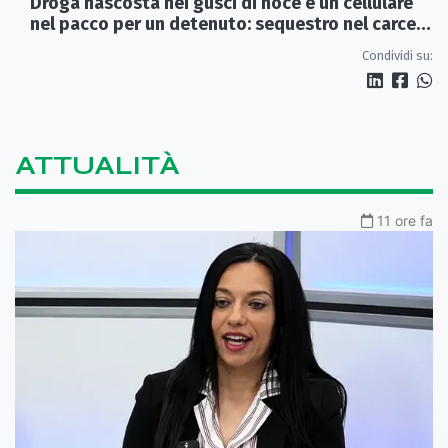
Droga nascosta nei gusci di noce e un cellulare
nel pacco per un detenuto: sequestro nel carcere
di Rossano
Condividi su:
ATTUALITÀ
11 ore fa