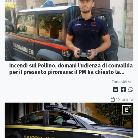
Incendi sul Pollino, domani l'udienza di convalida
per il presunto piromane: il PM ha chiesto la
misura in carcere
Condividi su:
12 ore fa