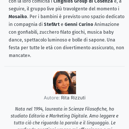
con la loro comicità i
Cinghios Group di Cosenza
e, a
seguire, il gruppo live più travolgente del momento i
Mosaiko
. Per i bambini è previsto uno spazio dedicato
in compagnia di
StefArt
e
Genni Curino
Animazione
con gonfiabili, zucchero filato giochi, musica baby
dance, spettacolo luminoso e bolle di sapone. Una
festa per tutte le età con divertimento assicurato, non
mancate».
Autore:
Rita Rizzuti
Nata nel 1994, laureata in Scienze Filosofiche, ho
studiato Editoria e Marketing Digitale. Amo leggere e
tutto ciò che riguarda la parola e il linguaggio. Le