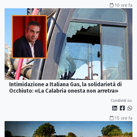
10 ore fa
Intimidazione a Italiana Gas, la solidarietà di
Occhiuto: «La Calabria onesta non arretra»
Condividi su:
15 ore fa