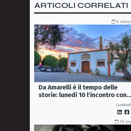
ARTICOLI CORRELATI
5 minut
Da Amarelli è il tempo delle
storie: lunedì 10 l'incontro con
Antonio De Florio
Condividi
16 ore