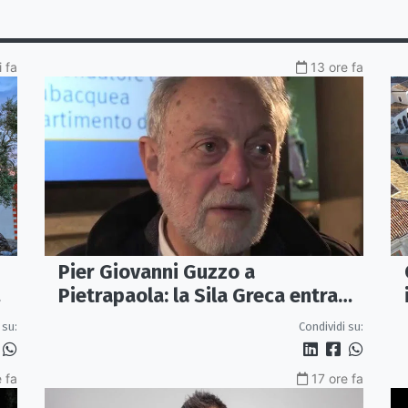
i fa
13 ore fa
Pier Giovanni Guzzo a
Pietrapaola: la Sila Greca entra
nel grande dibattito archeologico
 su:
Condividi su:
 fa
17 ore fa