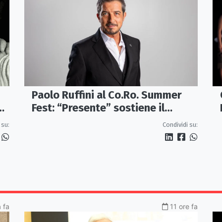
Paolo Ruffini al Co.Ro. Summer
e
Fest: “Presente” sostiene il
progetto CASAUT
 su:
Condividi su:
a fa
11 ore fa