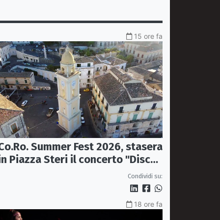
15 ore fa
Co.Ro. Summer Fest 2026, stasera
in Piazza Steri il concerto "Disco,
le hit degli anni '70/'80" con
Condividi su:
l'Orchestra Sinfonica Brutia
18 ore fa