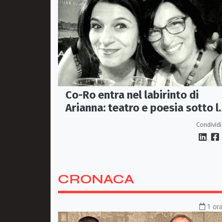
Co-Ro entra nel labirinto di
Arianna: teatro e poesia sotto l
stelle di Piazza Steri
Condividi
CRONACA
1 or