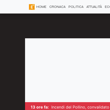
HOME
CRONACA
POLITICA
ATTUALITÀ
EC
13 ore fa:
Incendi del Pollino, convalidato