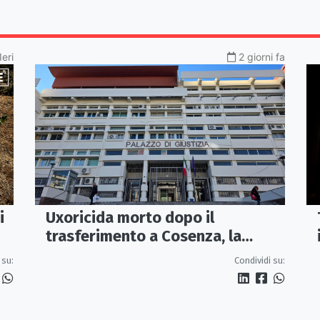
Ieri
2 giorni fa
i
Uxoricida morto dopo il
trasferimento a Cosenza, la
Procura apre un’inchiesta
 su:
Condividi su: