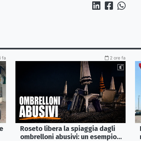
i fa
2 ore fa
Roseto libera la spiaggia dagli
e
ombrelloni abusivi: un esempio