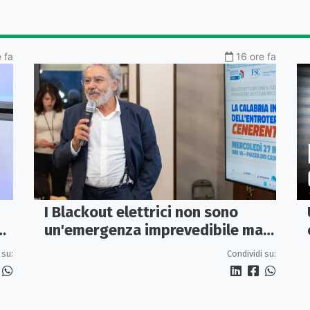
 fa
16 ore fa
I Blackout elettrici non sono
un'emergenza imprevedibile ma
fragilità della rete
 su:
Condividi su: