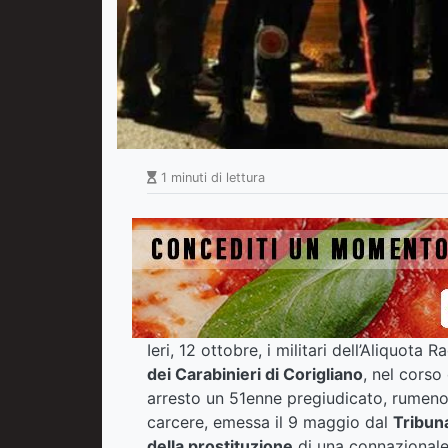
1 minuti di lettura
Ieri, 12 ottobre, i militari dell’Aliquot
dei Carabinieri di Corigliano
, nel corso 
arresto un 51enne pregiudicato, rumeno,
carcere, emessa il 9 maggio dal
Tribuna
della prostituzione
di una connazionale.