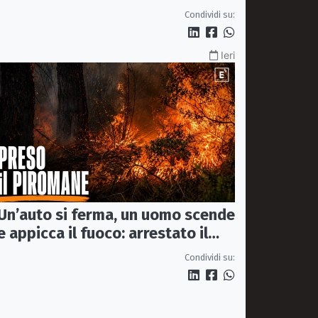
incontro urgente a Maiora
Condividi su:
Ieri
Un’auto si ferma, un uomo scende
e appicca il fuoco: arrestato il
(presunto) piromane di Morano
Condividi su: