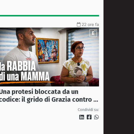
22 ore fa
Una protesi bloccata da un
codice: il grido di Grazia contro la
sanità che rimanda
Condividi su: