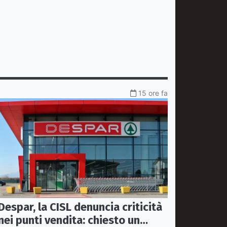
15 ore fa
Despar, la CISL denuncia criticità
nei punti vendita: chiesto un