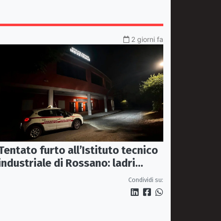
2 giorni fa
Tentato furto all’Istituto tecnico
industriale di Rossano: ladri
messi in fuga dalla vigilanza
Condividi su: