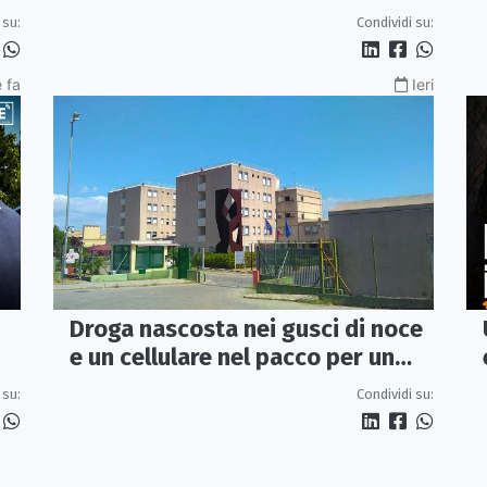
per tutto il litorale ionico
Condividi su:
 su:
 fa
Ieri
Droga nascosta nei gusci di noce
e un cellulare nel pacco per un
detenuto: sequestro nel carcere
 su:
Condividi su:
di Rossano