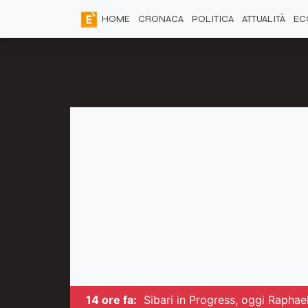
HOME
CRONACA
POLITICA
ATTUALITÀ
EC
14 ore fa:
Sibari in Progress, oggi Raphae