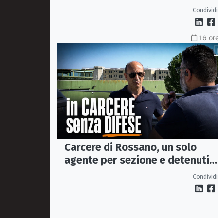
pugliese
Condividi
16 ore
Carcere di Rossano, un solo
agente per sezione e detenuti
psichiatrici senza cure: «La
Condividi
sicurezza è venuta meno» |
VIDEO