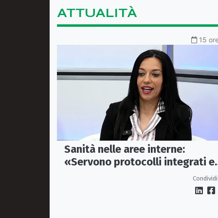
ATTUALITÀ
15 ore
Sanità nelle aree interne:
«Servono protocolli integrati e
mezzi dedicati per garantire
Condividi
soccorsi tempestivi»