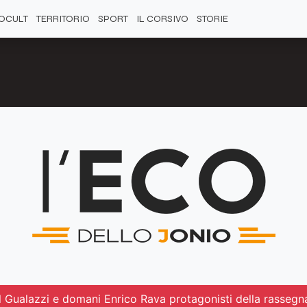
OCULT
TERRITORIO
SPORT
IL CORSIVO
STORIE
l Gualazzi e domani Enrico Rava protagonisti della rassegna