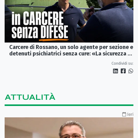
Carcere di Rossano, un solo agente per sezione e
detenuti psichiatrici senza cure: «La sicurezza è
venuta meno» | VIDEO
Condividi su:
ATTUALITÀ
Ieri