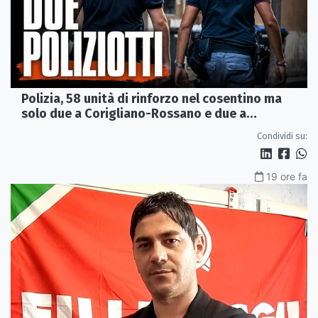
Polizia, 58 unità di rinforzo nel cosentino ma
solo due a Corigliano-Rossano e due a
Castrovillari
Condividi su:
19 ore fa