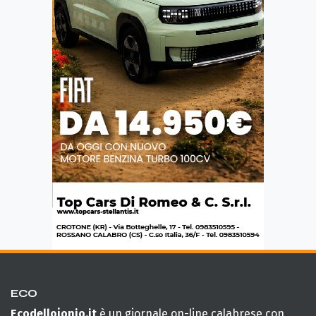
ECO
Ecodellojonio.it
è un giornale on-line calabrese con