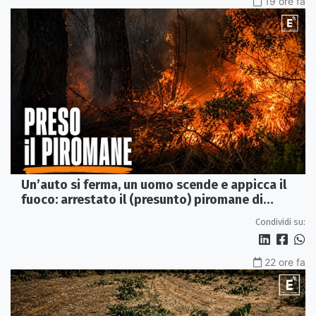
19 ore fa
Un’auto si ferma, un uomo scende e appicca il
fuoco: arrestato il (presunto) piromane di
Morano
Condividi su:
22 ore fa