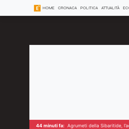
HOME
CRONACA
POLITICA
ATTUALITÀ
EC
44 minuti fa:
Agrumeti della Sibaritide, l