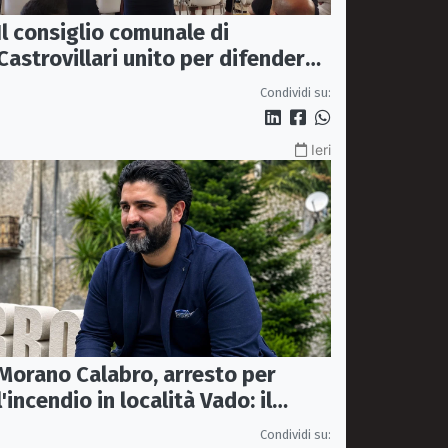
Il consiglio comunale di
Castrovillari unito per difendere
il diritto alla salute
Condividi su:
Ieri
Morano Calabro, arresto per
l'incendio in località Vado: il
sindaco Donadio ringrazia
Condividi su: