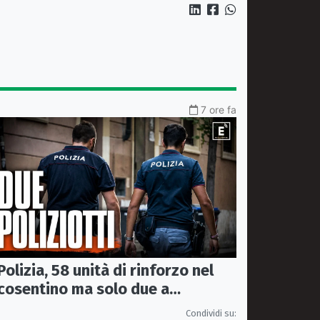
7 ore fa
Polizia, 58 unità di rinforzo nel
cosentino ma solo due a
Corigliano-Rossano e due a
Condividi su: