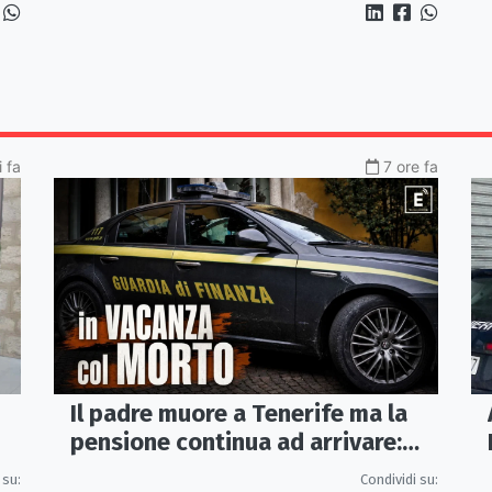
i fa
7 ore fa
Il padre muore a Tenerife ma la
pensione continua ad arrivare:
indagati due coniugi
 su:
Condividi su: