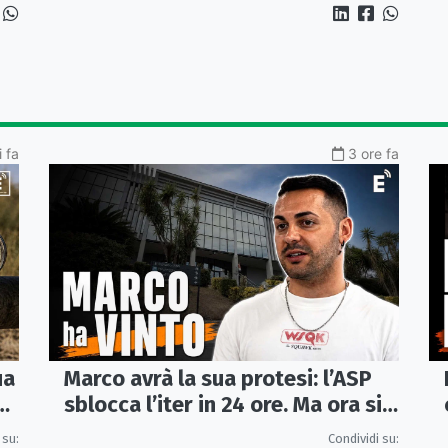
 fa
3 ore fa
ua
Marco avrà la sua protesi: l’ASP
va
sblocca l’iter in 24 ore. Ma ora si
apre il caso dell’Ufficio ausili
 su:
Condividi su: