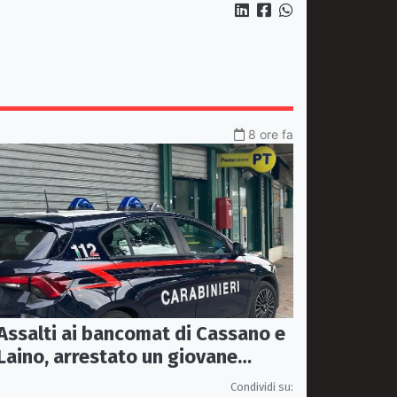
Carabinieri Forestali e
magistratura
8 ore fa
Assalti ai bancomat di Cassano e
Laino, arrestato un giovane
pugliese
Condividi su: