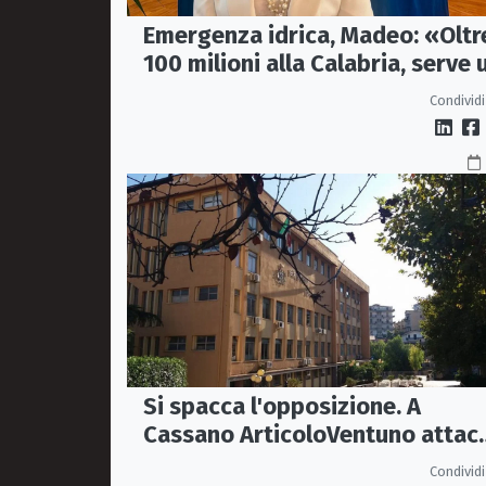
Emergenza idrica, Madeo: «Oltr
100 milioni alla Calabria, serve 
vero Masterplan»
Condividi
Si spacca l'opposizione. A
Cassano ArticoloVentuno attac
Avena e ne chiede le dimissioni
Condividi