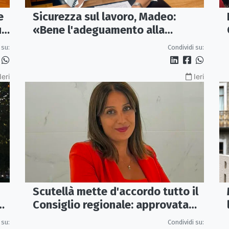
e
Sicurezza sul lavoro, Madeo:
un
«Bene l'adeguamento alla
normativa nazionale, servono più
 su:
Condividi su:
tutele»
Ieri
Ieri
Scutellà mette d'accordo tutto il
ca
Consiglio regionale: approvata
mozione per i treni Sibari-Paola
 su:
Condividi su: