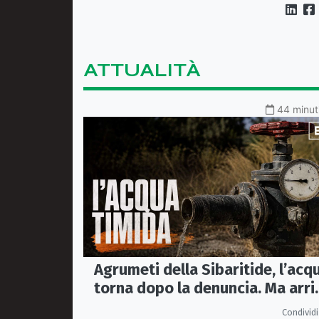
chiesto la misura in carcere
ATTUALITÀ
44 minuti
Agrumeti della Sibaritide, l’acq
torna dopo la denuncia. Ma arri
con un terzo della pressione
Condividi