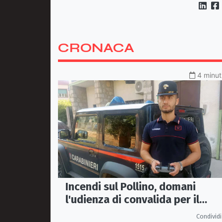
CRONACA
4 minut
Incendi sul Pollino, domani
l'udienza di convalida per il
presunto piromane: il PM ha
Condividi