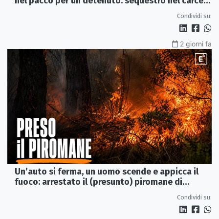
nel pacco per un detenuto: sequestro nel carcere
di Rossano
Condividi su:
2 giorni fa
Un’auto si ferma, un uomo scende e appicca il
fuoco: arrestato il (presunto) piromane di
Morano
Condividi su: