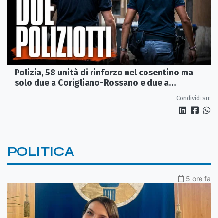
Polizia, 58 unità di rinforzo nel cosentino ma
solo due a Corigliano-Rossano e due a
Castrovillari
Condividi su:
POLITICA
5 ore fa