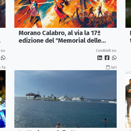
Morano Calabro, al via la 17ª
edizione del "Memorial delle
Stelle"
 su:
Condividi su:
 fa
Ieri