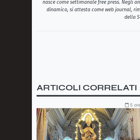
nasce come settimanale free press. Negli ann
dinamico, si attesta come web journal, rim
della S
ARTICOLI CORRELATI
5 ore