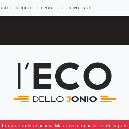
OCULT
TERRITORIO
SPORT
IL CORSIVO
STORIE
ua torna dopo la denuncia. Ma arriva con un terzo della pres