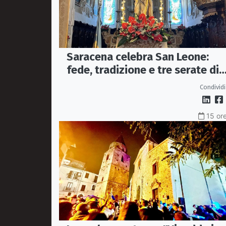
Saracena celebra San Leone:
fede, tradizione e tre serate di
spettacolo per la festa del
Condividi
Patrono
15 ore