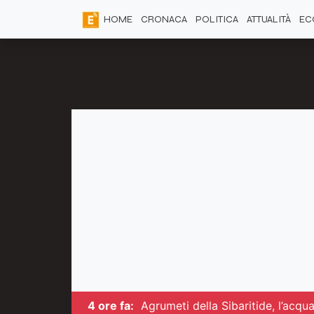
HOME
CRONACA
POLITICA
ATTUALITÀ
EC
4 ore fa:
Agrumeti della Sibaritide, l’acq