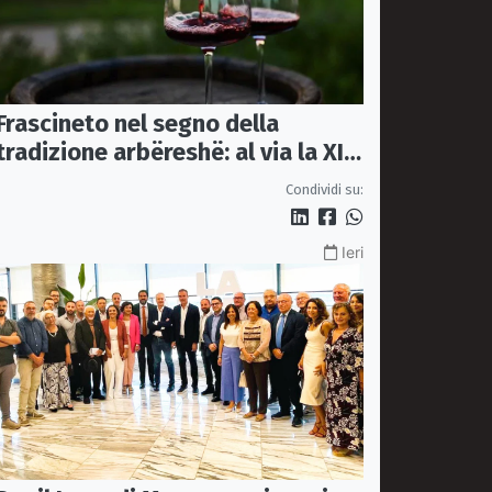
Frascineto nel segno della
tradizione arbëreshë: al via la XII
edizione della Festa del Vino
Condividi su:
Ieri