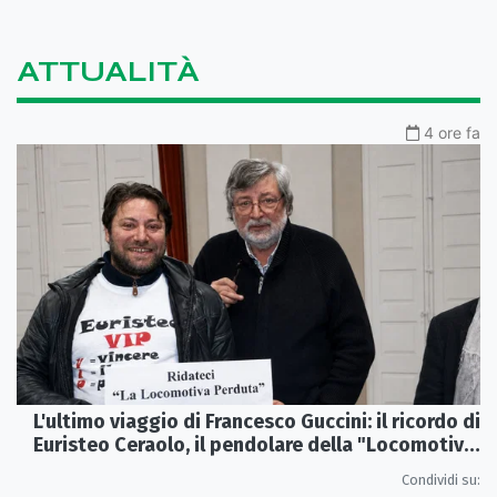
ATTUALITÀ
4 ore fa
L'ultimo viaggio di Francesco Guccini: il ricordo di
Euristeo Ceraolo, il pendolare della "Locomotiva
Perduta"
Condividi su: