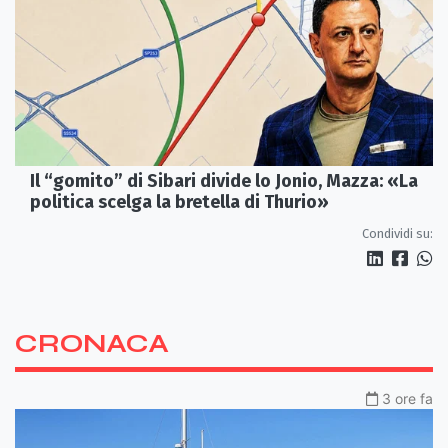
Il “gomito” di Sibari divide lo Jonio, Mazza: «La
politica scelga la bretella di Thurio»
Condividi su:
CRONACA
3 ore fa