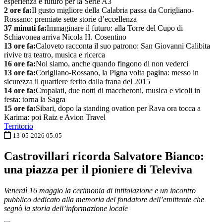
esperienza e futuro per la Serie A3
2 ore fa:
Il gusto migliore della Calabria passa da Corigliano-
Rossano: premiate sette storie d’eccellenza
37 minuti fa:
Immaginare il futuro: alla Torre del Cupo di
Schiavonea arriva Nicola H. Cosentino
13 ore fa:
Caloveto racconta il suo patrono: San Giovanni Calibita
rivive tra teatro, musica e ricerca
16 ore fa:
Noi siamo, anche quando fingono di non vederci
13 ore fa:
Corigliano-Rossano, la Pigna volta pagina: messo in
sicurezza il quartiere ferito dalla frana del 2015
14 ore fa:
Cropalati, due notti di maccheroni, musica e vicoli in
festa: torna la Sagra
15 ore fa:
Sibari, dopo la standing ovation per Rava ora tocca a
Karima: poi Raiz e Avion Travel
Territorio
13-05-2026 05:05
Castrovillari ricorda Salvatore Bianco:
una piazza per il pioniere di Televiva
Venerdì 16 maggio la cerimonia di intitolazione e un incontro
pubblico dedicato alla memoria del fondatore dell’emittente che
segnò la storia dell’informazione locale