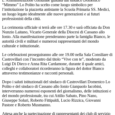
L’Amministrazione comunale guidata dal sindaco Domenico
“Mimmo” Lo Polito ha scelto come luogo simbolico per
l’intitolazione la piazzetta antistante la Scuola Primaria SS. Medici,
un luogo legato idealmente alle nuove generazioni e ai futuri
professionisti della città.
La cerimonia ufficiale si terrà alle ore 17.30 e sarà officiata da Don
Nunzio Laitano, Vicario Generale della Diocesi di Cassano allo
Ionio. Alla manifestazione prenderanno parte la famiglia Bianco, le
autorità civili e militari e numerosi rappresentanti del mondo
culturale e istituzionale.
Le celebrazioni proseguiranno alle ore 19.00 nella Sala Consiliare di
Castrovillari con l’incontro dal titolo “Vive con te”, moderato da
Luigi Di Dieco e Anna Rita Cardamone, durante il quale amici,
colleghi e collaboratori ricorderanno la figura del dottor Bianco
attraverso testimonianze e racconti personali.
Dopo i saluti istituzionali del sindaco di Castrovillari Domenico Lo
Polito e del sindaco di Cassano allo Ionio Gianpaolo Iacobini,
interverranno numerosi esponenti del giornalismo, delle istituzioni e
del mondo professionale, tra cui Attilio Sabato, Pino Nano,
Giuseppe Soluri, Roberto Fittipaldi, Lucio Rizzica, Giovanni
Pastore e Roberto Musmanno.
Attesa anche la partecipazione di rappresentanti dei club di servizio