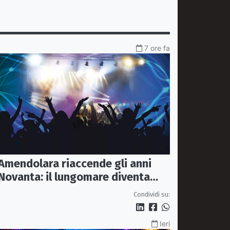
7 ore fa
Amendolara riaccende gli anni
Novanta: il lungomare diventa
una discoteca a cielo aperto
Condividi su:
Ieri