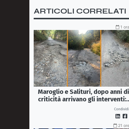
ARTICOLI CORRELATI
1 or
Maroglio e Salituri, dopo anni di
criticità arrivano gli interventi:
lavori entro ottobre
Condividi
21 ore