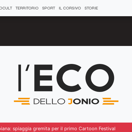
OCULT
TERRITORIO
SPORT
IL CORSIVO
STORIE
piana: spiaggia gremita per il primo Cartoon Festival