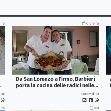
a fa
6 ore fa
Da San Lorenzo a Firmo, Barbieri
porta la cucina delle radici nelle
piazze
 su:
Condividi su:
 fa
Ieri