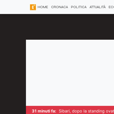
HOME
CRONACA
POLITICA
ATTUALITÀ
EC
31 minuti fa:
Sibari, dopo la standing ova