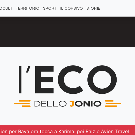
OCULT
TERRITORIO
SPORT
IL CORSIVO
STORIE
tion per Rava ora tocca a Karima: poi Raiz e Avion Travel