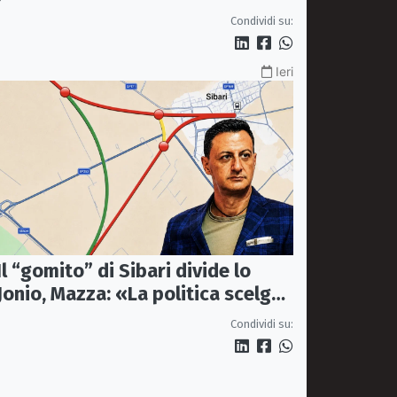
piazze
Condividi su:
Ieri
Il “gomito” di Sibari divide lo
Jonio, Mazza: «La politica scelga
la bretella di Thurio»
Condividi su: