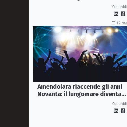
Conzata
Condividi
12 ore
Amendolara riaccende gli anni
Novanta: il lungomare diventa
una discoteca a cielo aperto
Condividi