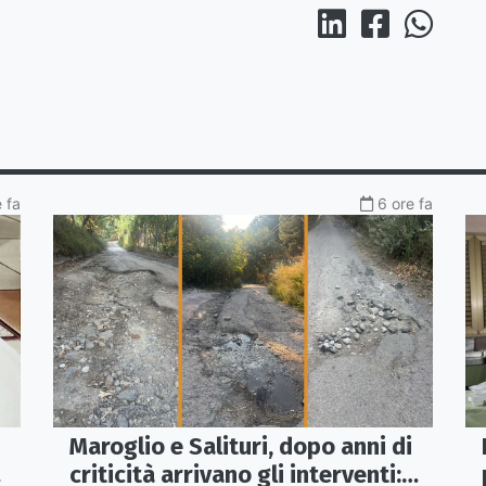
 fa
6 ore fa
Maroglio e Salituri, dopo anni di
criticità arrivano gli interventi: