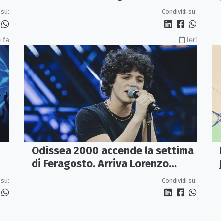
lavori entro ottobre
 su:
Condividi su:
 fa
Ieri
Odissea 2000 accende la settima
di Feragosto. Arriva Lorenzo
Salvetti
 su:
Condividi su: