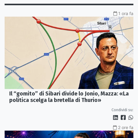
1 ora fa
Il “gomito” di Sibari divide lo Jonio, Mazza: «La
politica scelga la bretella di Thurio»
Condividi su:
2 ore fa