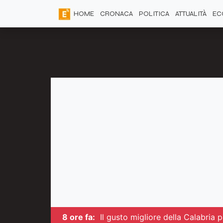
HOME
CRONACA
POLITICA
ATTUALITÀ
EC
8 ore fa:
Il gusto migliore della Calabria