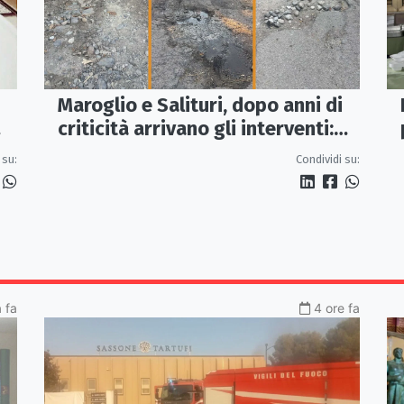
Maroglio e Salituri, dopo anni di
criticità arrivano gli interventi:
lavori entro ottobre
 su:
Condividi su:
a fa
4 ore fa