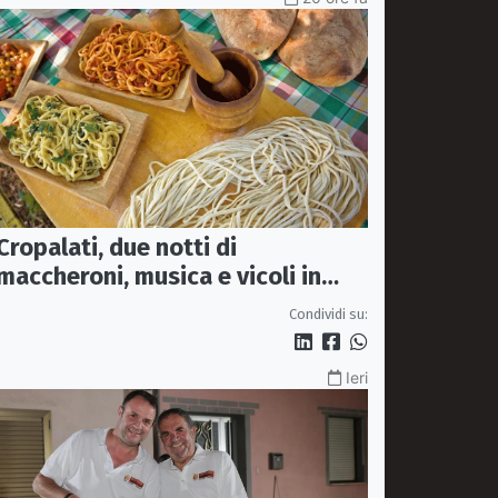
Cropalati, due notti di
maccheroni, musica e vicoli in
festa: torna la Sagra
Condividi su:
Ieri