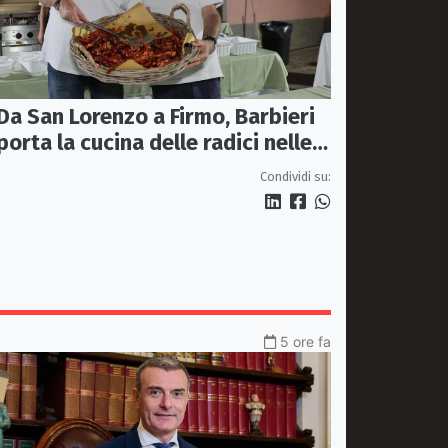
Da San Lorenzo a Firmo, Barbieri
porta la cucina delle radici nelle
piazze
Condividi su:
5 ore fa