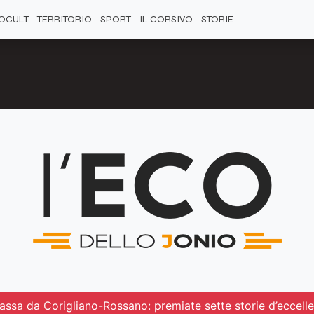
OCULT
TERRITORIO
SPORT
IL CORSIVO
STORIE
 passa da Corigliano-Rossano: premiate sette storie d’eccell