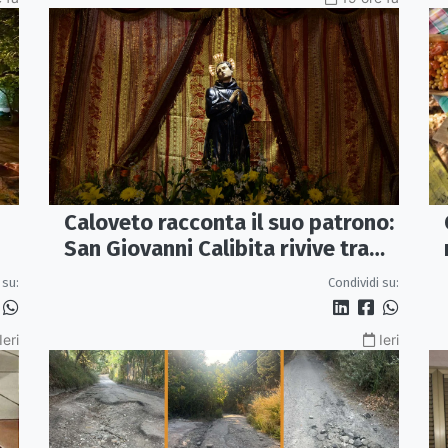
Caloveto racconta il suo patrono:
San Giovanni Calibita rivive tra
teatro, musica e ricerca
 su:
Condividi su:
Ieri
Ieri