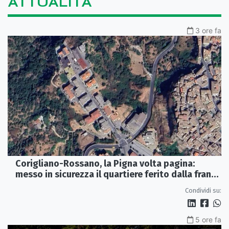
ATTUALITÀ
3 ore fa
Corigliano-Rossano, la Pigna volta pagina:
messo in sicurezza il quartiere ferito dalla frana
del 2015
Condividi su:
5 ore fa