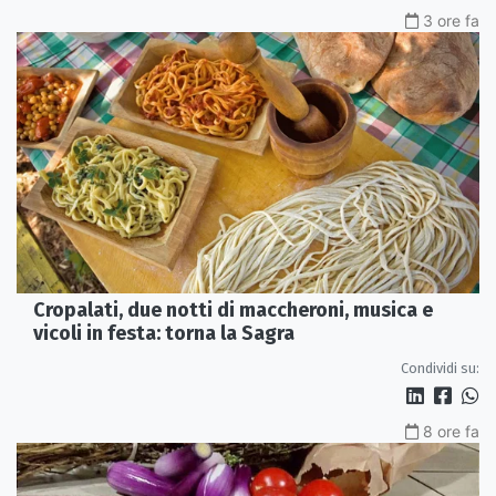
3 ore fa
Cropalati, due notti di maccheroni, musica e
vicoli in festa: torna la Sagra
Condividi su:
8 ore fa