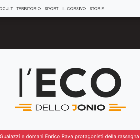
OCULT
TERRITORIO
SPORT
IL CORSIVO
STORIE
 Gualazzi e domani Enrico Rava protagonisti della rassegna 