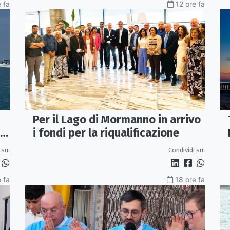
 fa
12 ore fa
Per il Lago di Mormanno in arrivo
ue
i fondi per la riqualificazione
 su:
Condividi su:
 fa
18 ore fa