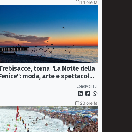
14 ore fa
Trebisacce, torna "La Notte della
Fenice": moda, arte e spettacolo
protagonisti il 13 agosto
Condividi su:
23 ore fa