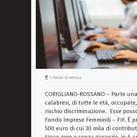
1 minuti di lettura
CORIGLIANO-ROSSANO – Parte una s
calabresi, di tutte le età, occupat
rischio discriminazione. Esse poss
Fondo Imprese Femminili – FIF. È p
500 euro di cui 30 mila di contribu
tasso zero e senza garanzie, in 6 a