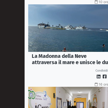
10 ore
La Madonna della Neve
attraversa il mare e unisce le d
coste della città
Condividi
16 ore