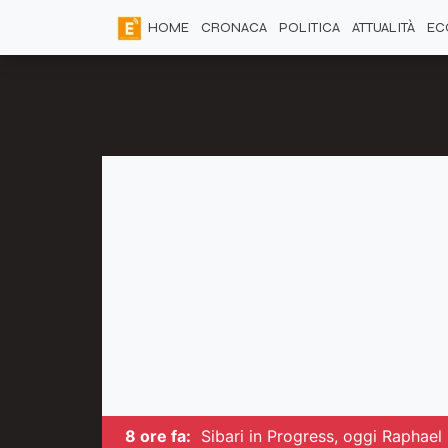
HOME
CRONACA
POLITICA
ATTUALITÀ
EC
8 ore fa:
Sibari in Progress, oggi Raphael