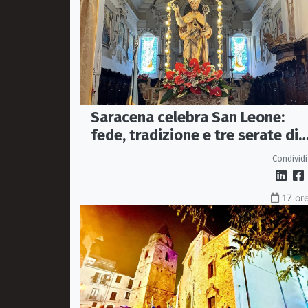
Saracena celebra San Leone:
fede, tradizione e tre serate di
spettacolo per la festa del
Condividi
Patrono
17 ore