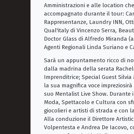
Amministrazioni e alle location ch
accompagnato durante il tour: Carl
Rappresentanze, Laundry INN, Otti
Qual'italy di Vincenzo Serra
,
Beaut
Doctor Glass di Alfredo Miranda (a
Agenti Regionali Linda Suriano e 
Sarà un appuntamento ricco di novi
dalla madrina della serata Rachele R
Imprenditrice; Special Guest Silvi
la sua magnifica voce impreziosirà l’
suo Mentalist Live Show. Durante i
Moda, Spettacolo e Cultura con sfila
giocolieri e artisti di strada e co
Alla conduzione il Direttore Artist
Volpentesta e Andrea De Iacovo, co