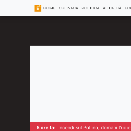
HOME
CRONACA
POLITICA
ATTUALITÀ
EC
5 ore fa:
Incendi sul Pollino, domani l'udi