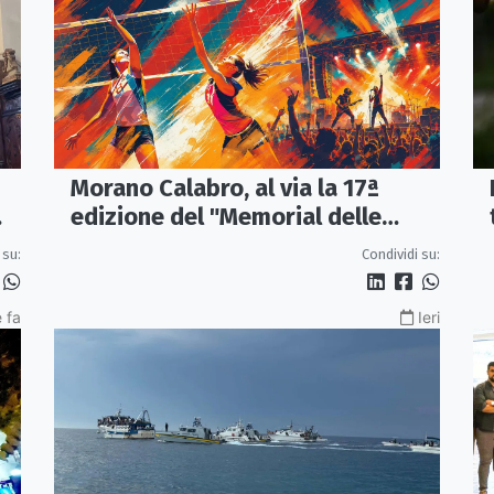
Morano Calabro, al via la 17ª
edizione del "Memorial delle
Stelle"
 su:
Condividi su:
 fa
Ieri