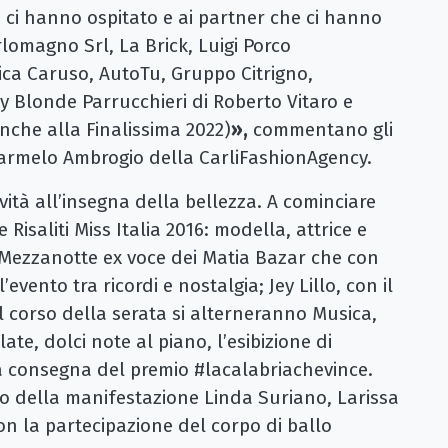
e ci hanno ospitato e ai partner che ci hanno
omagno Srl, La Brick, Luigi Porco
ca Caruso, AutoTu, Gruppo Citrigno,
y Blonde Parrucchieri di Roberto Vitaro e
nche alla Finalissima 2022)
»,
commentano gli
Carmelo Ambrogio della CarliFashionAgency.
tà all’insegna della bellezza. A cominciare
isaliti Miss Italia 2016: modella, attrice e
a Mezzanotte ex voce dei Matia Bazar che con
evento tra ricordi e nostalgia; Jey Lillo, con il
l corso della serata si alterneranno Musica,
te, dolci note al piano, l’esibizione di
n la consegna del premio #lacalabriachevince.
ico della manifestazione Linda Suriano, Larissa
n la partecipazione del corpo di ballo