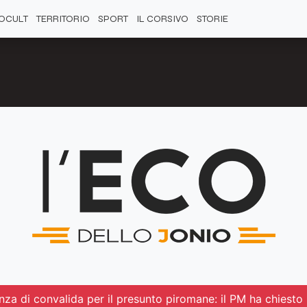
OCULT
TERRITORIO
SPORT
IL CORSIVO
STORIE
enza di convalida per il presunto piromane: il PM ha chiesto 