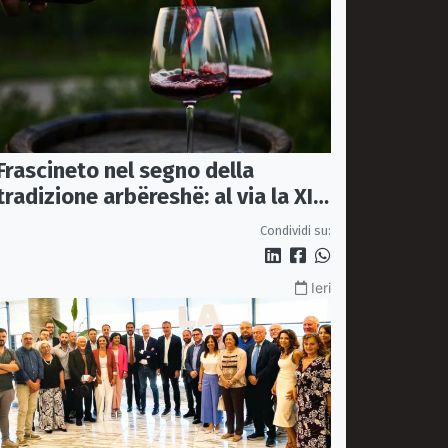
Frascineto nel segno della
tradizione arbëreshë: al via la XII
edizione della Festa del Vino
Condividi su:
Ieri