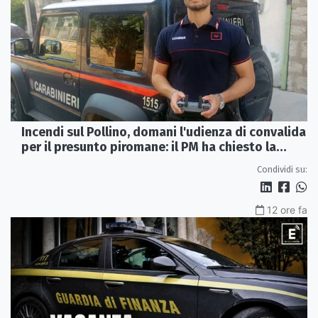
Incendi sul Pollino, domani l'udienza di convalida
per il presunto piromane: il PM ha chiesto la
misura in carcere
Condividi su:
12 ore fa