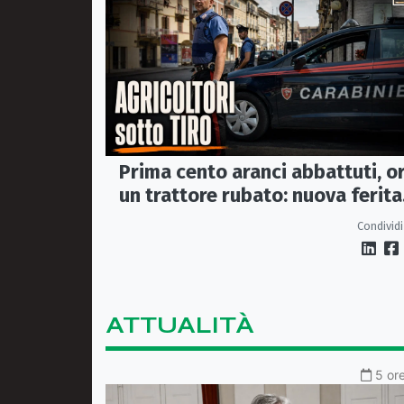
Prima cento aranci abbattuti, o
un trattore rubato: nuova ferita
all’agricoltura della Sibaritide
Condividi
ATTUALITÀ
5 ore