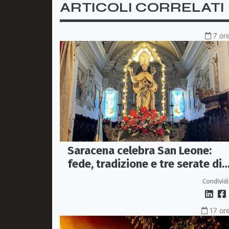
ARTICOLI CORRELATI
7 or
Saracena celebra San Leone:
fede, tradizione e tre serate di
spettacolo per la festa del
Condividi
Patrono
17 ore