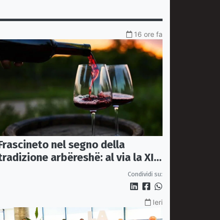
16 ore fa
Frascineto nel segno della
tradizione arbëreshë: al via la XII
edizione della Festa del Vino
Condividi su:
Ieri