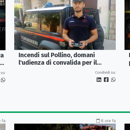
Incendi sul Pollino, domani
ra
l'udienza di convalida per il
presunto piromane: il PM ha
Condividi su:
 su:
chiesto la misura in carcere
 fa
6 ore fa