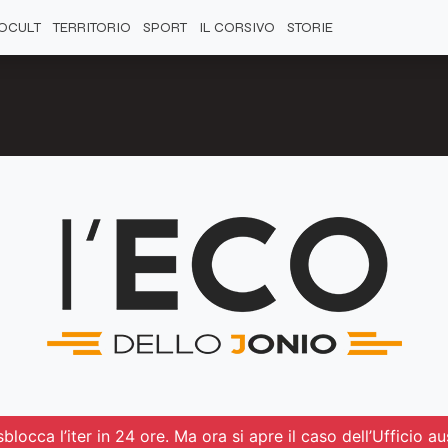
OCULT
TERRITORIO
SPORT
IL CORSIVO
STORIE
blocca l’iter in 24 ore. Ma ora si apre il caso dell’Ufficio aus