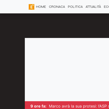
HOME
CRONACA
POLITICA
ATTUALITÀ
EC
9 ore fa:
Marco avrà la sua protesi: l’ASP s