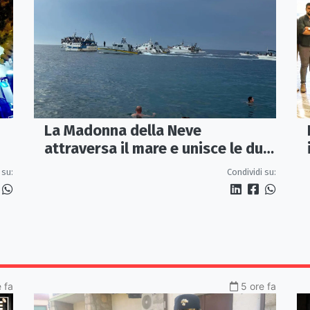
La Madonna della Neve
attraversa il mare e unisce le due
coste della città
 su:
Condividi su:
e fa
5 ore fa