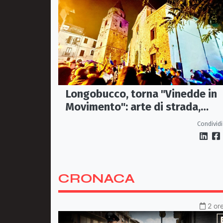
Longobucco, torna "Vinedde in
Movimento": arte di strada,
musica e sapori fanno rivivere il
Condividi
borgo
CRONACA
2 or