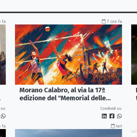
e fa
7 ore fa
Morano Calabro, al via la 17ª
edizione del "Memorial delle
Stelle"
 su:
Condividi su:
 fa
Ieri