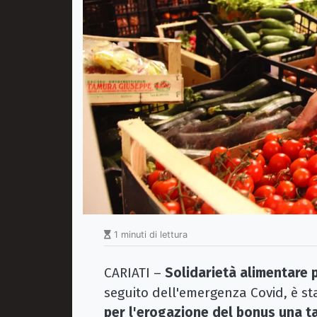
1 minuti di lettura
CARIATI –
Solidarietà alimentare pe
seguito dell'emergenza Covid, è s
per l'erogazione del bonus una t