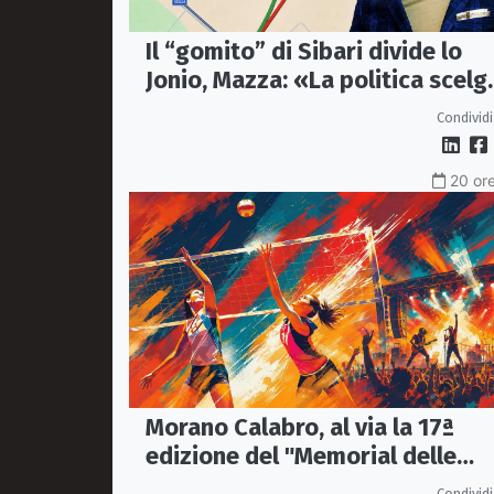
Il “gomito” di Sibari divide lo
Jonio, Mazza: «La politica scelg
la bretella di Thurio»
Condividi
20 ore
Morano Calabro, al via la 17ª
edizione del "Memorial delle
Stelle"
Condividi