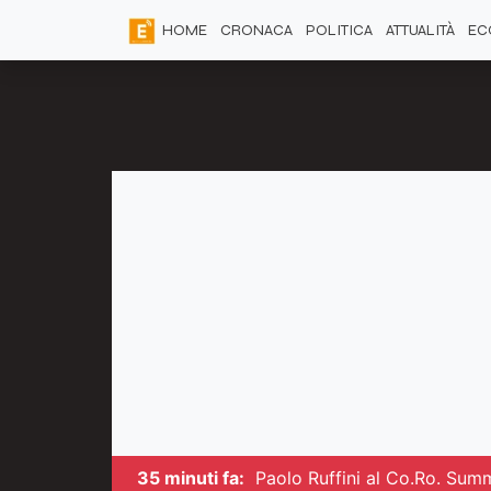
HOME
CRONACA
POLITICA
ATTUALITÀ
EC
35 minuti fa:
Paolo Ruffini al Co.Ro. Sum