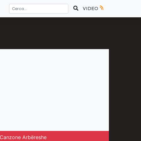
VIDEO
la Canzone Arbëreshe