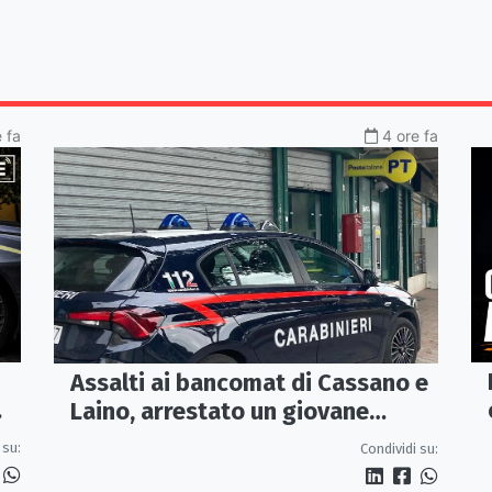
 fa
4 ore fa
Assalti ai bancomat di Cassano e
Laino, arrestato un giovane
pugliese
 su:
Condividi su: