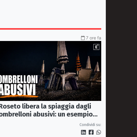
7 ore fa
Roseto libera la spiaggia dagli
ombrelloni abusivi: un esempio
per tutto il litorale ionico
Condividi su: