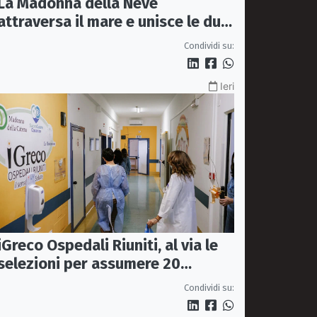
La Madonna della Neve
attraversa il mare e unisce le due
coste della città
Condividi su:
Ieri
iGreco Ospedali Riuniti, al via le
selezioni per assumere 20
infermieri a tempo indeterminato
Condividi su: