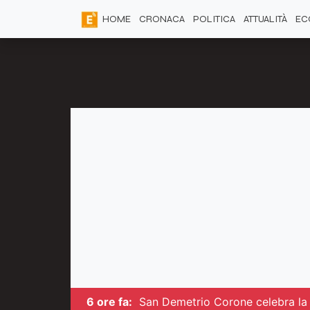
HOME
CRONACA
POLITICA
ATTUALITÀ
EC
6 ore fa:
San Demetrio Corone celebra la c