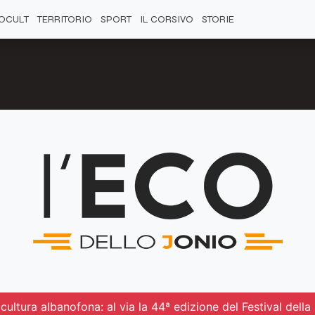
OCULT
TERRITORIO
SPORT
IL CORSIVO
STORIE
ultura albanofona: al via la 44ª edizione del Festival del