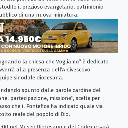
ustodito il prezioso evangelario, patrimonio
pubblico di una nuova miniatura.
ognando la chiesa che Vogliamo” è dedicato
vverrà alla presenza dell’Arcivescovo
equipe sinodale diocesana.
endendo spunto dalle parole cardine del
e, partecipazione, missione”, scelte per
sso che il Pontefice ha indicato quale via
colto reale del popolo di Dio.
16:00 nel Museo Diocesano e del Codex e sarà