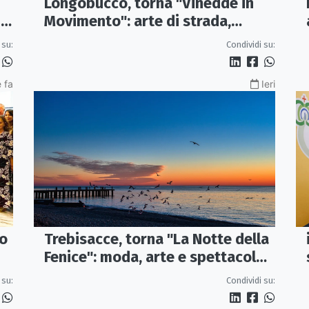
Longobucco, torna "Vinedde in
Movimento": arte di strada,
I
musica e sapori fanno rivivere il
Condividi su:
 su:
borgo
 fa
Ieri
vo
Trebisacce, torna "La Notte della
Fenice": moda, arte e spettacolo
protagonisti il 13 agosto
 su:
Condividi su: