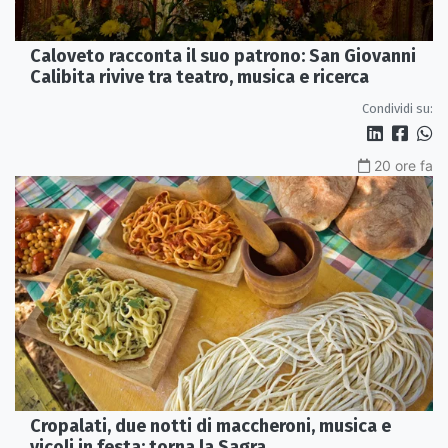
Caloveto racconta il suo patrono: San Giovanni
Calibita rivive tra teatro, musica e ricerca
Condividi su:
20 ore fa
Cropalati, due notti di maccheroni, musica e
vicoli in festa: torna la Sagra