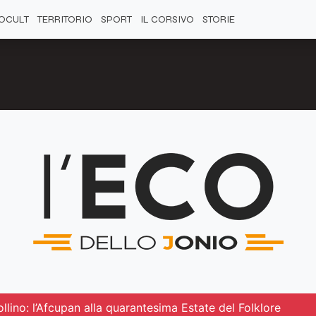
OCULT
TERRITORIO
SPORT
IL CORSIVO
STORIE
ollino: l’Afcupan alla quarantesima Estate del Folklore