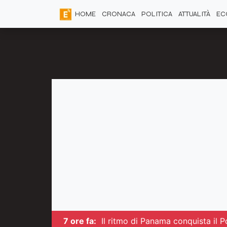
HOME
CRONACA
POLITICA
ATTUALITÀ
EC
7 ore fa:
Il ritmo di Panama conquista il P