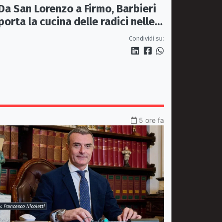
Da San Lorenzo a Firmo, Barbieri
porta la cucina delle radici nelle
piazze
Condividi su:
5 ore fa