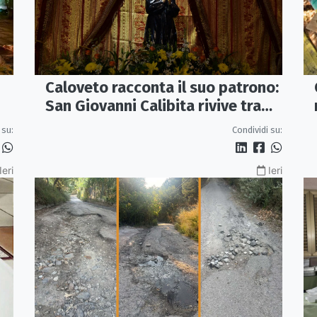
Caloveto racconta il suo patrono:
San Giovanni Calibita rivive tra
teatro, musica e ricerca
 su:
Condividi su:
Ieri
Ieri