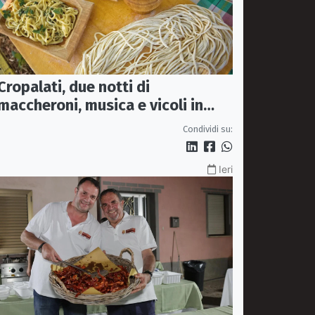
Cropalati, due notti di
maccheroni, musica e vicoli in
festa: torna la Sagra
Condividi su:
Ieri