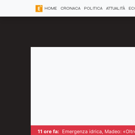
HOME
CRONACA
POLITICA
ATTUALITÀ
EC
11 ore fa:
Emergenza idrica, Madeo: «Oltre