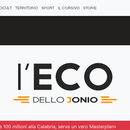
OCULT
TERRITORIO
SPORT
IL CORSIVO
STORIE
 100 milioni alla Calabria, serve un vero Masterplan»