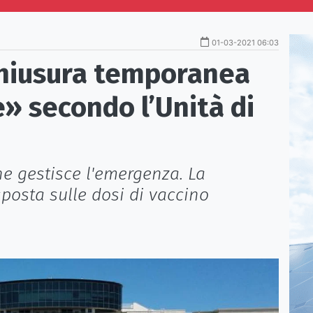
01-03-2021 06:03
hiusura temporanea
e» secondo l’Unità di
e gestisce l'emergenza. La
sposta sulle dosi di vaccino