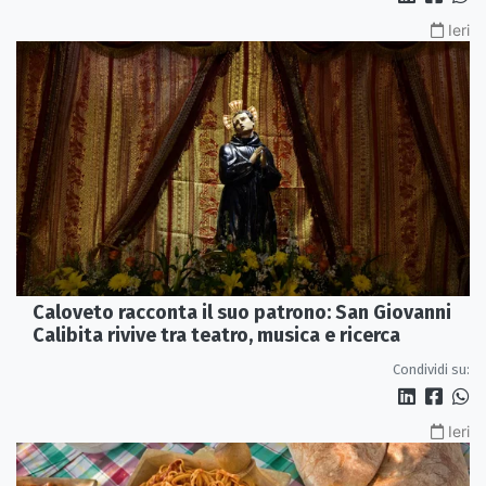
Ieri
Caloveto racconta il suo patrono: San Giovanni
Calibita rivive tra teatro, musica e ricerca
Condividi su:
Ieri