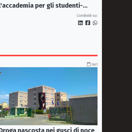
l'accademia per gli studenti-
atleti della pallavolo
Condividi su:
Ieri
Droga nascosta nei gusci di noce