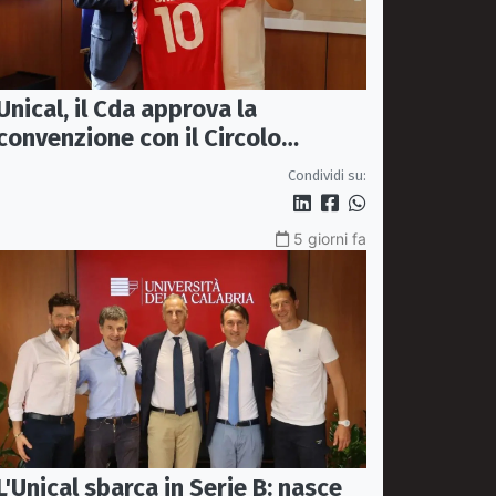
Unical, il Cda approva la
convenzione con il Circolo
Ricreativo
Condividi su:
5 giorni fa
L'Unical sbarca in Serie B: nasce