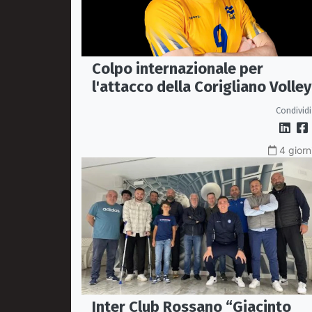
Colpo internazionale per
l'attacco della Corigliano Volley
arriva l'opposto svedese Johan
Condividi
Gruvaeus
4 giorn
Inter Club Rossano “Giacinto