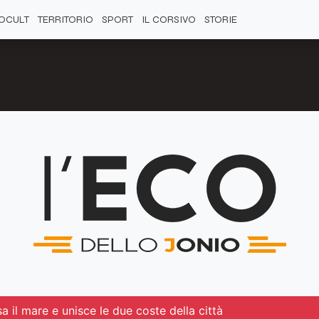
OCULT
TERRITORIO
SPORT
IL CORSIVO
STORIE
 il mare e unisce le due coste della città