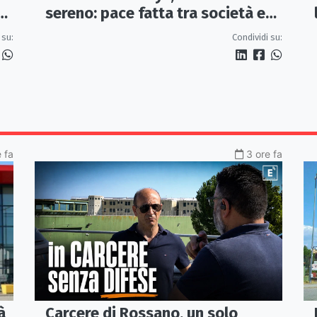
sereno: pace fatta tra società e
tifoseria organizzata
e
Condividi su:
 su:
 fa
3 ore fa
Carcere di Rossano, un solo
à