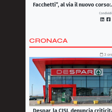
Facchetti”, al via il nuovo corso:
passione nerazzurra più viva ch
Condividi
mai
CRONACA
3 ore
Despar, la CISL denuncia criticit