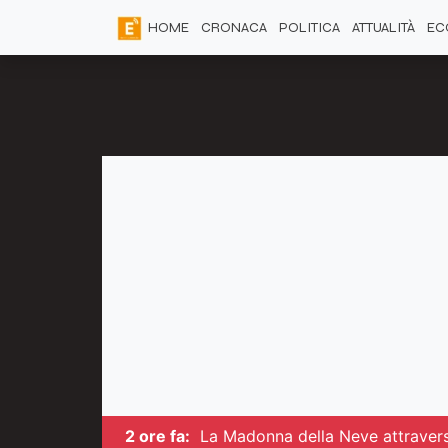
HOME
CRONACA
POLITICA
ATTUALITÀ
EC
2 ore fa:
La Madonna della Neve attraversa