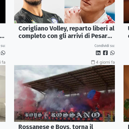
Corigliano Volley, reparto liberi al
:
completo con gli arrivi di Pesare
e Graziani
 su:
Condividi su:
i fa
4 giorni fa
Rossanese e Boys, torna il