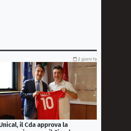
2 giorni fa
Unical, il Cda approva la