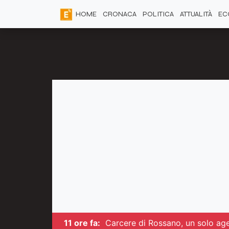
HOME
CRONACA
POLITICA
ATTUALITÀ
EC
11 ore fa:
Carcere di Rossano, un solo age