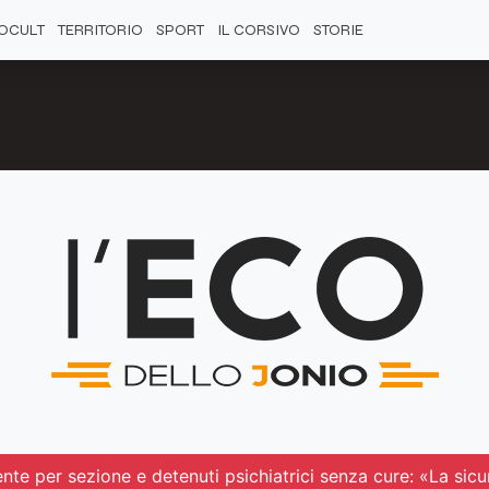
OCULT
TERRITORIO
SPORT
IL CORSIVO
STORIE
nte per sezione e detenuti psichiatrici senza cure: «La si