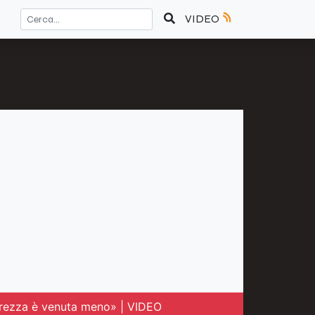
VIDEO
curezza è venuta meno» | VIDEO