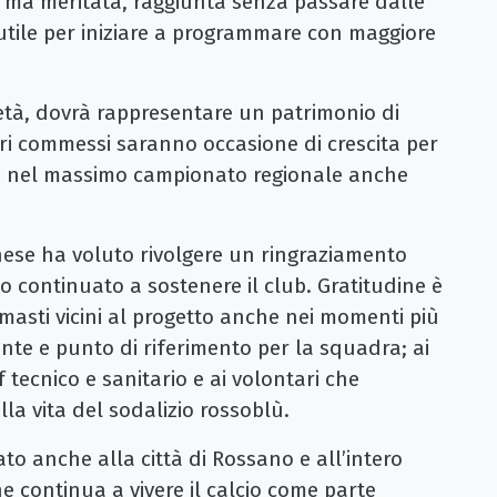
 ma meritata, raggiunta senza passare dalle
e utile per iniziare a programmare con maggiore
età, dovrà rappresentare un patrimonio di
rori commessi saranno occasione di crescita per
rsi nel massimo campionato regionale anche
nese ha voluto rivolgere un ringraziamento
o continuato a sostenere il club. Gratitudine è
imasti vicini al progetto anche nei momenti più
tante e punto di riferimento per la squadra; ai
ff tecnico e sanitario e ai volontari che
a vita del sodalizio rossoblù.
to anche alla città di Rossano e all’intero
he continua a vivere il calcio come parte