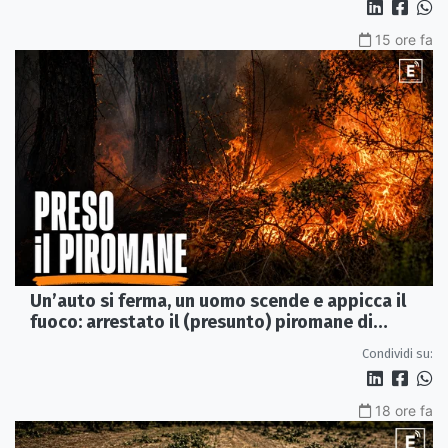
15 ore fa
Un’auto si ferma, un uomo scende e appicca il
fuoco: arrestato il (presunto) piromane di
Morano
Condividi su:
18 ore fa