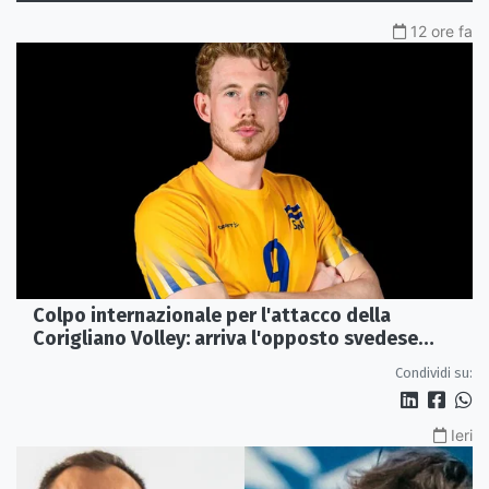
12 ore fa
Colpo internazionale per l'attacco della
Corigliano Volley: arriva l'opposto svedese
Johan Gruvaeus
Condividi su:
Ieri