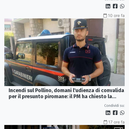
10 ore fa
Incendi sul Pollino, domani l'udienza di convalida
per il presunto piromane: il PM ha chiesto la
misura in carcere
Condividi su:
17 ore fa